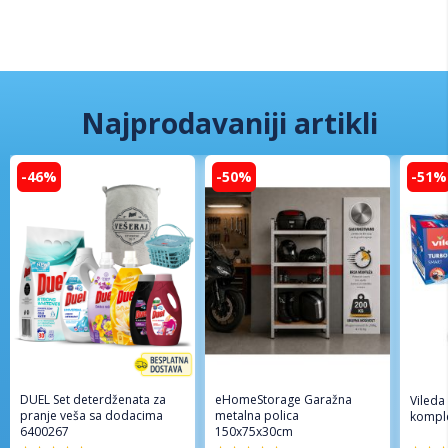
Najprodavaniji artikli
-46%
-50%
-51%
DUEL Set deterdženata za
eHomeStorage Garažna
Vileda
pranje veša sa dodacima
metalna polica
komple
6400267
150x75x30cm