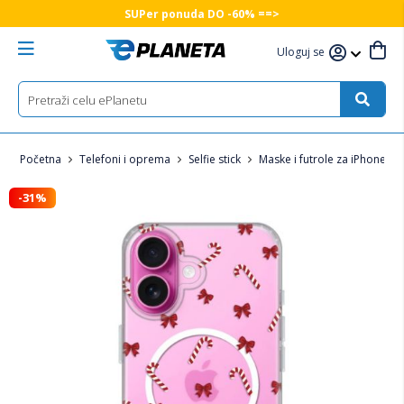
SUPer ponuda DO -60% ==>
Uloguj se
Početna
Telefoni i oprema
Selfie stick
Maske i futrole za iPhone
-31%