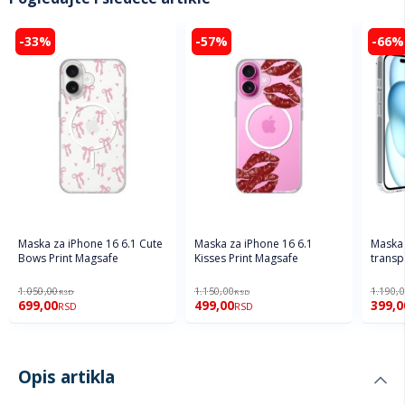
-33%
-57%
-66%
Maska za iPhone 16 6.1 Cute
Maska za iPhone 16 6.1
Maska 
Bows Print Magsafe
Kisses Print Magsafe
transp
1.050,00
1.150,00
1.190,
RSD
RSD
699,00
499,00
399,0
RSD
RSD
Opis artikla