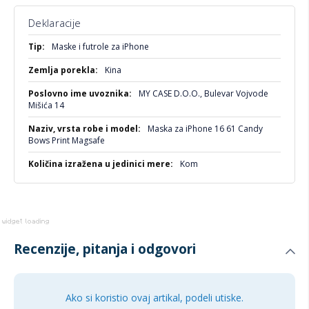
Idealna za:
Deklaracije
Sve koji vole da njihov telefon bude modni statement!
Više
Korisnike MagSafe dodataka koji žele praktičnost.
Maske i futrole za iPhone
informacija
One koji traže zaštitu bez žrtvovanja stila.
Kina
MY CASE D.O.O., Bulevar Vojvode
Mišića 14
Maska za iPhone 16 61 Candy
Bows Print Magsafe
Kom
Recenzije, pitanja i odgovori
Ako si koristio ovaj artikal, podeli utiske.