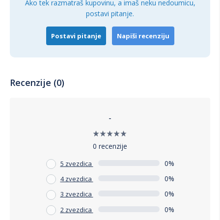
Ako tek razmatraš kupovinu, a imaš neku nedoumicu,
postavi pitanje.
Postavi pitanje
Napiši recenziju
Recenzije (0)
-
0 recenzije
0%
5 zvezdica
0%
4 zvezdica
0%
3 zvezdica
0%
2 zvezdica