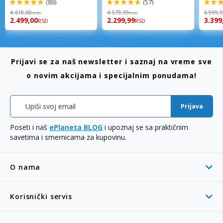
(86)
(57)
98%
96%
92%
4.610,00
4.579,99
6.999,
RSD
RSD
2.499,00
2.299,99
3.399
RSD
RSD
Prijavi se za naš newsletter i saznaj na vreme sve
o novim akcijama i specijalnim ponudama!
Prijava
Poseti i naš
ePlaneta BLOG
i upoznaj se sa praktičnim
savetima i smernicama za kupovinu.
O nama
Korisnički servis