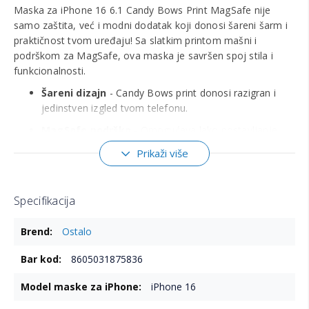
Maska za iPhone 16 6.1 Candy Bows Print MagSafe nije
samo zaštita, već i modni dodatak koji donosi šareni šarm i
praktičnost tvom uređaju! Sa slatkim printom mašni i
podrškom za MagSafe, ova maska je savršen spoj stila i
funkcionalnosti.
Šareni dizajn
- Candy Bows print donosi razigran i
jedinstven izgled tvom telefonu.
MagSafe podrška
- Omogućava lako postavljanje
dodataka i bežično punjenje bez skidanja maske.
Prikaži više
Kvalitetna zaštita
- Štiti telefon od ogrebotina,
udaraca i svakodnevnih padova.
Specifikacija
Tanak profil
- Ne dodaje nepotreban volumen, pa
telefon ostaje udoban za držanje.
Više
Ostalo
informacija
Precizni isečci
- Omogućavaju lak pristup svim
dugmadima, portovima i kamerama.
8605031875836
iPhone 16
Kompatibilna isključivo sa iPhone 16 6.1.