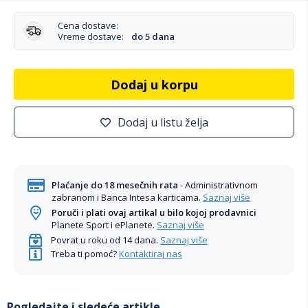
Cena dostave:
Vreme dostave:
do 5 dana
Dodaj u korpu
Dodaj u listu želja
Plaćanje do 18 mesečnih rata
- Administrativnom
zabranom i Banca Intesa karticama.
Saznaj više
Poruči i plati ovaj artikal u bilo kojoj prodavnici
Planete Sport i ePlanete.
Saznaj više
Povrat u roku od 14 dana.
Saznaj više
Treba ti pomoć?
Kontaktiraj nas
Pogledajte i sledeće artikle