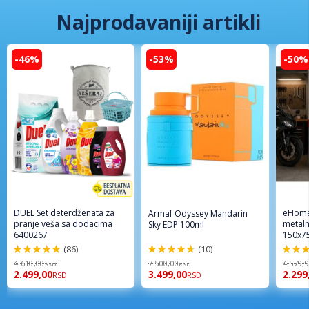
Najprodavaniji artikli
-46%
-53%
-50%
DUEL Set deterdženata za
eHome
Armaf Odyssey Mandarin
pranje veša sa dodacima
metaln
Sky EDP 100ml
6400267
150x7
(86)
(10)
98%
94%
96%
4.610,00
7.500,00
4.579,
RSD
RSD
2.499,00
3.499,00
2.299
RSD
RSD