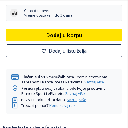
Cena dostave:
Vreme dostave:
do 5 dana
Dodaj u korpu
Dodaj u listu želja
Plaćanje do 18 mesečnih rata
- Administrativnom
zabranom i Banca Intesa karticama.
Saznaj više
Poruči i plati ovaj artikal u bilo kojoj prodavnici
Planete Sport i ePlanete.
Saznaj više
Povrat u roku od 14 dana.
Saznaj više
Treba ti pomoć?
Kontaktiraj nas
Pogledajte i sledeće artikle