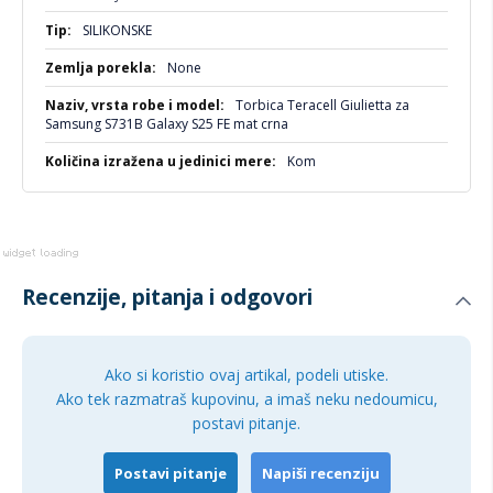
Više
Idealna za:
SILIKONSKE
informacija
Svakodnevnu zaštitu uz stil
None
One koji vole minimalistički dizajn
Torbica Teracell Giulietta za
Samsung S731B Galaxy S25 FE mat crna
Poslovne i casual situacije
Kom
Recenzije, pitanja i odgovori
Ako si koristio ovaj artikal, podeli utiske.
Ako tek razmatraš kupovinu, a imaš neku nedoumicu,
postavi pitanje.
Postavi pitanje
Napiši recenziju