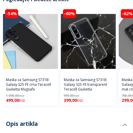
-54%
-60%
-62%
Maska za Samsung S731B
Maska za Samsung S731B
Maska
Galaxy S25 FE crna Teracell
Galaxy S25 FE transparent
Galaxy
Giulietta Magsafe
Teracell Giulietta
mat cr
1.090,00
990,00
790,00
RSD
RSD
499,00
399,00
299,0
RSD
RSD
Opis artikla