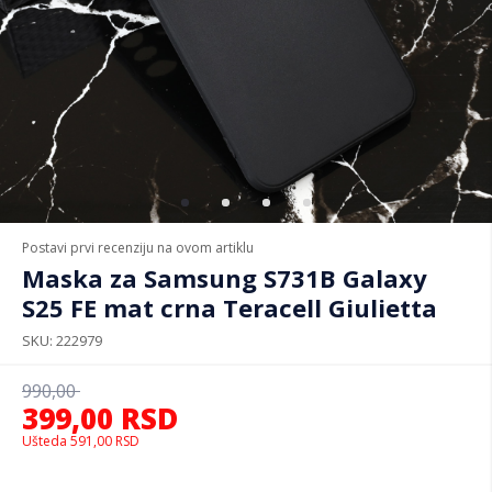
Postavi prvi recenziju na ovom artiklu
Maska za Samsung S731B Galaxy
S25 FE mat crna Teracell Giulietta
SKU
222979
990,00
399,00
RSD
Ušteda
591,00
RSD