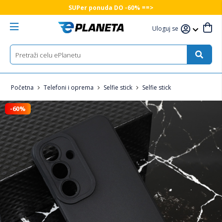
SUPer ponuda DO -60% ==>
Uloguj se
Početna
Telefoni i oprema
Selfie stick
Selfie stick
-60%