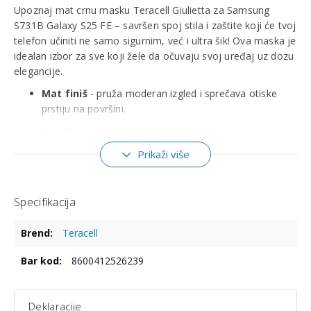
Upoznaj mat crnu masku Teracell Giulietta za Samsung
S731B Galaxy S25 FE – savršen spoj stila i zaštite koji će tvoj
telefon učiniti ne samo sigurnim, već i ultra šik! Ova maska je
idealan izbor za sve koji žele da očuvaju svoj uređaj uz dozu
elegancije.
Mat finiš
- pruža moderan izgled i sprečava otiske
prstiju na površini.
Precizni isečci
- omogućavaju lak pristup svim
dugmadima, portovima i kameri bez skidanja maske.
Prikaži više
Otpornost na udarce
- štiti telefon od padova i
ogrebotina u svakodnevnoj upotrebi.
Specifikacija
Tanak dizajn
- ne dodaje nepotreban volumen, pa
telefon ostaje udoban za držanje.
Više
Teracell
informacija
Kvalitetan materijal
- izrađena od izdržljivih
materijala za dugotrajnu zaštitu.
8600412526239
Kompatibilna isključivo sa Samsung S731B Galaxy S25
Deklaracije
FE.