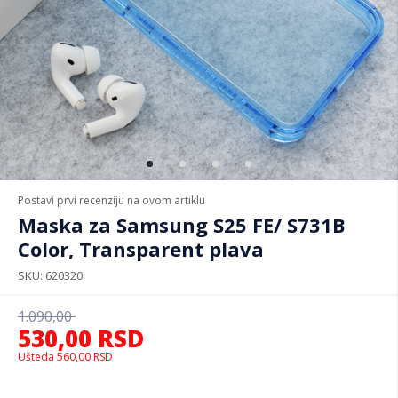
Postavi prvi recenziju na ovom artiklu
Maska za Samsung S25 FE/ S731B
Color, Transparent plava
SKU
620320
1.090,00
530,00
RSD
Ušteda
560,00
RSD