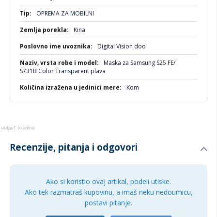
kontaktirajte.
Više
OPREMA ZA MOBILNI
informacija
Kina
Digital Vision doo
Maska za Samsung S25 FE/
S731B Color Transparent plava
Kom
Recenzije, pitanja i odgovori
Ako si koristio ovaj artikal, podeli utiske.
Ako tek razmatraš kupovinu, a imaš neku nedoumicu,
postavi pitanje.