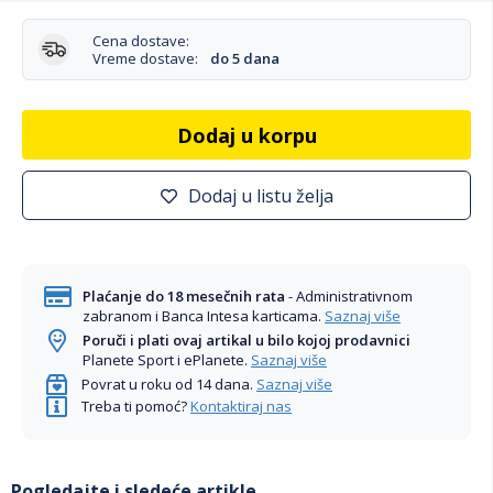
Cena dostave:
Vreme dostave:
do 5 dana
Dodaj u korpu
Dodaj u listu želja
Plaćanje do 18 mesečnih rata
- Administrativnom
zabranom i Banca Intesa karticama.
Saznaj više
Poruči i plati ovaj artikal u bilo kojoj prodavnici
Planete Sport i ePlanete.
Saznaj više
Povrat u roku od 14 dana.
Saznaj više
Treba ti pomoć?
Kontaktiraj nas
Pogledajte i sledeće artikle