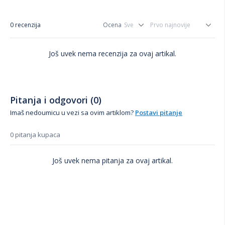
0 recenzija
Ocena
Još uvek nema recenzija za ovaj artikal.
Pitanja i odgovori (0)
Imaš nedoumicu u vezi sa ovim artiklom?
Postavi pitanje
0 pitanja kupaca
Još uvek nema pitanja za ovaj artikal.