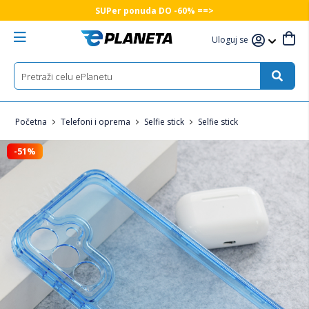
SUPer ponuda DO -60% ==>
Uloguj se
Početna
Telefoni i oprema
Selfie stick
Selfie stick
-51%