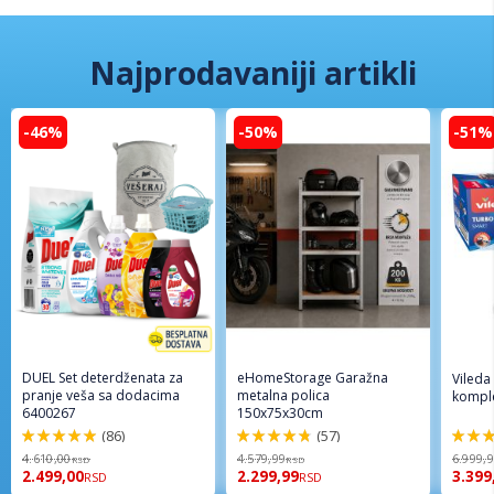
Najprodavaniji artikli
-46%
-50%
-51%
DUEL Set deterdženata za
eHomeStorage Garažna
Vileda
pranje veša sa dodacima
metalna polica
komple
6400267
150x75x30cm
(86)
(57)
98%
96%
92%
4.610,00
4.579,99
6.999,
RSD
RSD
2.499,00
2.299,99
3.399
RSD
RSD