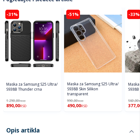
-31%
-51%
-33%
Maska za Samsung S25 Ultra/
Maska za Samsung S25 Ultra/
Maska 
S938B Skin Silikon
S938B Thunder crna
S938B 
transparent
1.290,00
990,00
560,00
RSD
RSD
890,00
490,00
377,0
RSD
RSD
Opis artikla