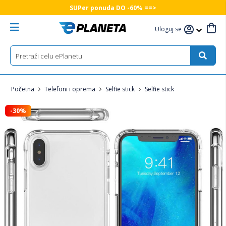
SUPer ponuda DO -60% ==>
Uloguj se
Početna
Telefoni i oprema
Selfie stick
Selfie stick
-30%