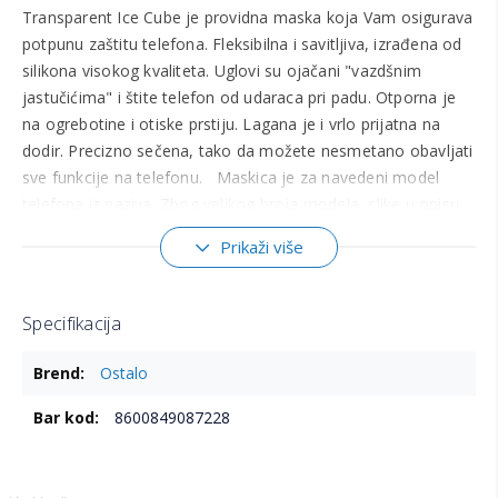
Transparent Ice Cube je providna maska koja Vam osigurava
potpunu zaštitu telefona. Fleksibilna i savitljiva, izrađena od
silikona visokog kvaliteta. Uglovi su ojačani "vazdšnim
jastučićima" i štite telefon od udaraca pri padu. Otporna je
na ogrebotine i otiske prstiju. Lagana je i vrlo prijatna na
dodir. Precizno sečena, tako da možete nesmetano obavljati
sve funkcije na telefonu. Maskica je za navedeni model
telefona iz naziva. Zbog velikog broja modela, slike u opisu
proizvoda su ilustrativnog karaktera i mogu se razlikovati od
Prikaži više
maskice za konkretan model telefona. Trudimo se da prva
slika prikazuje maskicu koja se prodaje, dok ostale slike
služe za bolji prikaz dizajna, boja i drugih karakteristika
Specifikacija
proizvoda. Ukoliko imate bilo kakva pitanja o izgledu ili
Više
kompatibilnosti maskice, slobodno nas kontaktirajte.
Ostalo
informacija
8600849087228