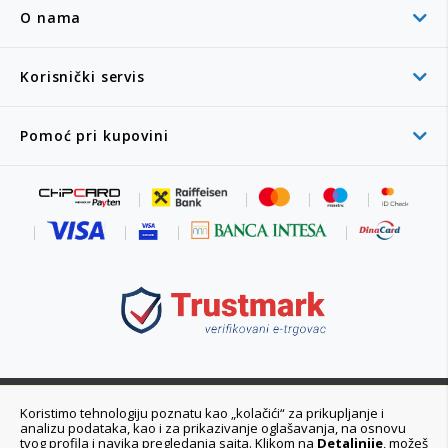
O nama
Korisnički servis
Pomoć pri kupovini
011 6355 550
Koristimo tehnologiju poznatu kao „kolačići“ za prikupljanje i
analizu podataka, kao i za prikazivanje oglašavanja, na osnovu
Ponedeljak - Petak 08:00 - 20:00h
tvog profila i navika pregledanja sajta. Klikom na
Detaljnije
, možeš