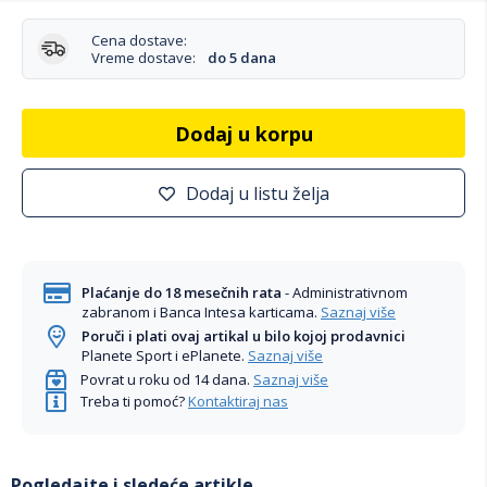
Cena dostave:
Vreme dostave:
do 5 dana
Dodaj u korpu
Dodaj u listu želja
Plaćanje do 18 mesečnih rata
- Administrativnom
zabranom i Banca Intesa karticama.
Saznaj više
Poruči i plati ovaj artikal u bilo kojoj prodavnici
Planete Sport i ePlanete.
Saznaj više
Povrat u roku od 14 dana.
Saznaj više
Treba ti pomoć?
Kontaktiraj nas
Pogledajte i sledeće artikle