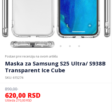
Postavi prvi recenziju na ovom artiklu
Maska za Samsung S25 Ultra/ S938B
Transparent Ice Cube
SKU
615274
890,00
620,00
RSD
Ušteda
270,00
RSD