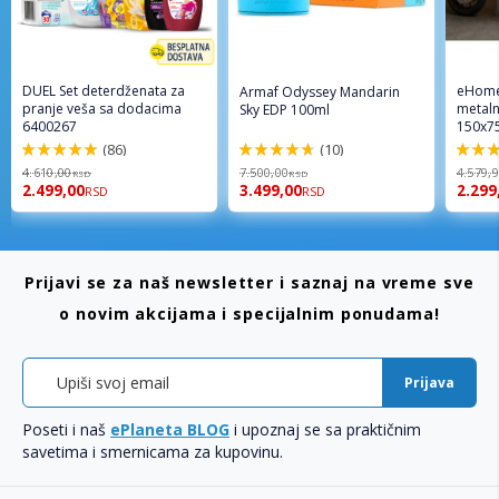
DUEL Set deterdženata za
eHome
Armaf Odyssey Mandarin
pranje veša sa dodacima
metaln
Sky EDP 100ml
6400267
150x7
(86)
(10)
98%
94%
96%
4.610,00
7.500,00
4.579,
RSD
RSD
2.499,00
3.499,00
2.299
RSD
RSD
Prijavi se za naš newsletter i saznaj na vreme sve
o novim akcijama i specijalnim ponudama!
Prijava
Poseti i naš
ePlaneta BLOG
i upoznaj se sa praktičnim
savetima i smernicama za kupovinu.