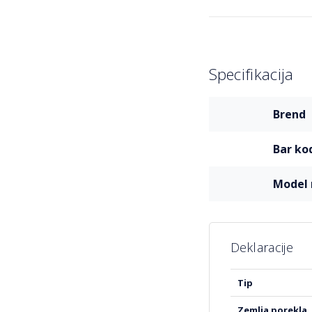
Tanka i laga
Zaštita od kl
Napomena o kompa
Specifikacija
Idealna za:
Više
Svakoga ko vol
brend
informacija
Korisnike koj
bar ko
One koji traže
mode
Deklaracije
Više
tip
informacija
zemlja porekla