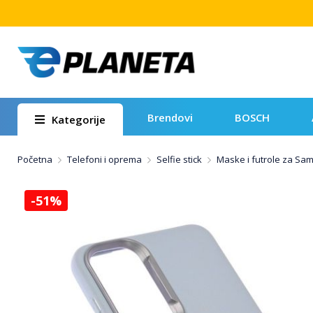
Brendovi
BOSCH
Kategorije
Početna
Telefoni i oprema
Selfie stick
Maske i futrole za Sa
-51%