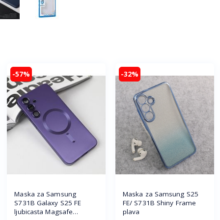
-57%
-32%
Maska za Samsung
Maska za Samsung S25
S731B Galaxy S25 FE
FE/ S731B Shiny Frame
ljubicasta Magsafe
plava