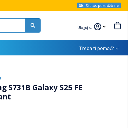
Status porudžbine
Uloguj se
Treba ti pomoć?
u
g S731B Galaxy S25 FE
ant