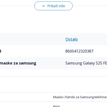
na
- Ne dodaje nepotreban volumen, pa telefon ostaje udoba
Prikaži više
izanja
- Površina maske sprečava klizanje iz ruke za veću si
tibilnosti:
Kompatibilna isključivo sa Samsung S731B Gala
i nežne boje i elegantan stil
Ostalo
i žele pouzdanu zaštitu bez kompromisa na izgledu
d
8600412320387
 praktičnu i laganu masku za svaki dan
l maske za samsung
Samsung Galaxy S25 F
Maske i futrole za Samsung telefone
Kina