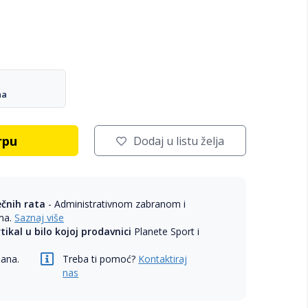
na
rpu
Dodaj u listu želja
ečnih rata
- Administrativnom zabranom i
ama.
Saznaj više
rtikal u bilo kojoj prodavnici
Planete Sport i
dana.
Treba ti pomoć?
Kontaktiraj
nas