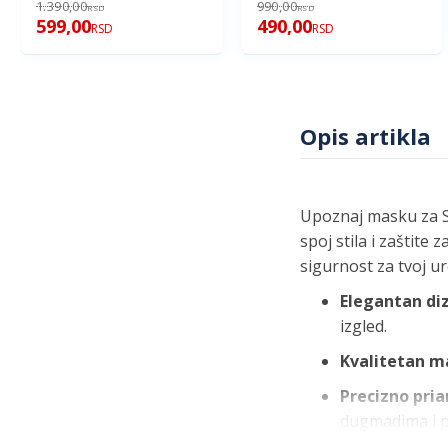
1.390,00
990,00
RSD
RSD
599,00
490,00
RSD
RSD
Opis artikla
Upoznaj masku za Sa
spoj stila i zaštit
sigurnost za tvoj u
Elegantan di
izgled.
Kvalitetan ma
Precizno pria
dugmadima i p