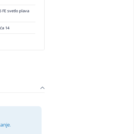
FE svetlo plava
ća 14
anje.