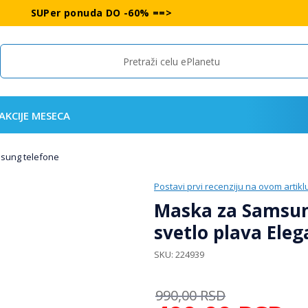
SUPer ponuda DO -60% ==>
Search
AKCIJE MESECA
msung telefone
Postavi prvi recenziju na ovom artikl
Maska za Samsun
svetlo plava Eleg
SKU
224939
990,00
RSD