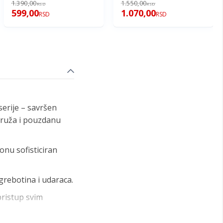
1.390,00
1.550,00
RSD
RSD
599,00
1.070,00
RSD
RSD
erije – savršen
 pruža i pouzdanu
fonu sofisticiran
ogrebotina i udaraca.
pristup svim