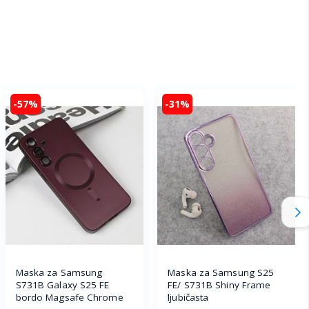
-57%
-31%
Maska za Samsung
Maska za Samsung S25
S731B Galaxy S25 FE
FE/ S731B Shiny Frame
bordo Magsafe Chrome
ljubičasta