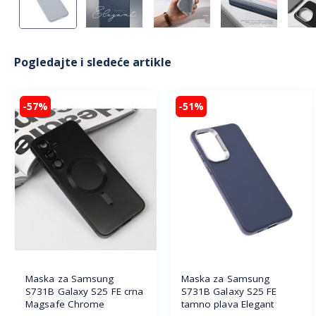
Pogledajte i sledeće artikle
-57%
-51%
Maska za Samsung
Maska za Samsung
S731B Galaxy S25 FE crna
S731B Galaxy S25 FE
Magsafe Chrome
tamno plava Elegant