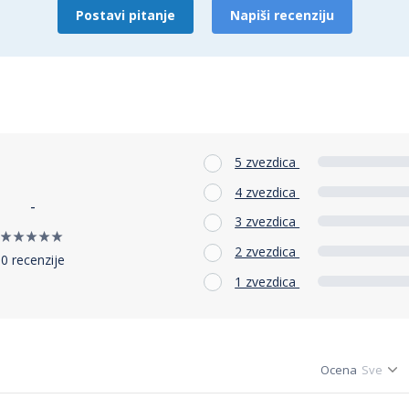
Postavi pitanje
Napiši recenziju
5 zvezdica
4 zvezdica
-
3 zvezdica
2 zvezdica
0 recenzije
1 zvezdica
Ocena