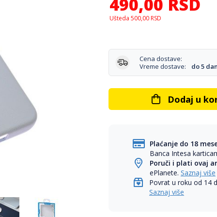
490,00
RSD
Ušteda
500,00
RSD
Cena dostave:
Vreme dostave:
do 5 da
Dodaj u ko
Plaćanje do 18 mes
Banca Intesa kartic
Poruči i plati ovaj a
ePlanete.
Saznaj više
Povrat u roku od 14 
Saznaj više