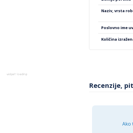
naziv, vrsta ro
poslovno ime u
količina izraže
Recenzije, pi
Ako 