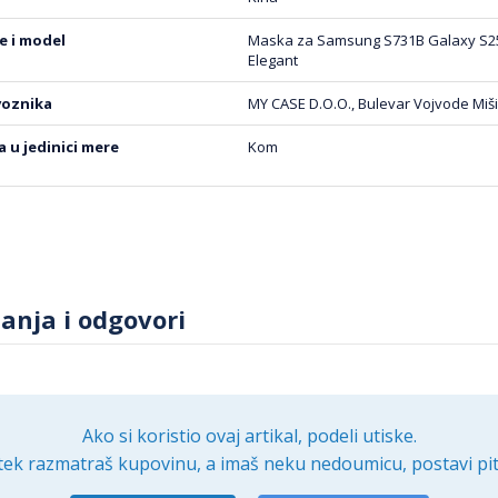
be i model
Maska za Samsung S731B Galaxy S25 
Elegant
voznika
MY CASE D.O.O., Bulevar Vojvode Miši
na u jedinici mere
Kom
tanja i odgovori
Ako si koristio ovaj artikal, podeli utiske.
tek razmatraš kupovinu, a imaš neku nedoumicu, postavi pit