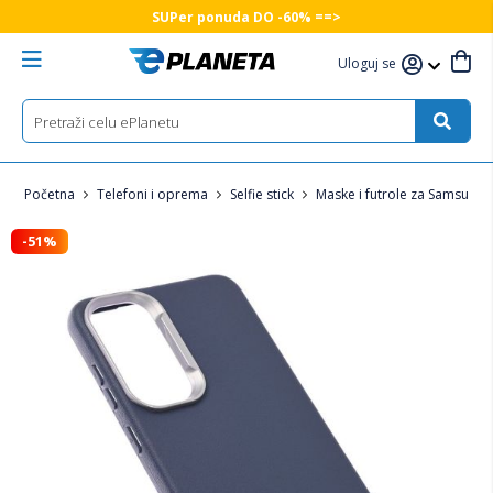
SUPer ponuda DO -60% ==>
Uloguj se
Početna
Telefoni i oprema
Selfie stick
Maske i futrole za Samsung 
-51%