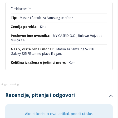
Idealna za:
Deklaracije
Svakodnevnu upotrebu uz stil
Više
Maske i futrole za Samsung telefone
informacija
Poslovne ljude koji vole eleganciju
Kina
Sve koji žele sigurnost bez kompromisa
MY CASE D.O.O., Bulevar Vojvode
Mišića 14
Maska za Samsung S731B
Galaxy S25 FE tamno plava Elegant
Kom
Recenzije, pitanja i odgovori
Ako si koristio ovaj artikal, podeli utiske.