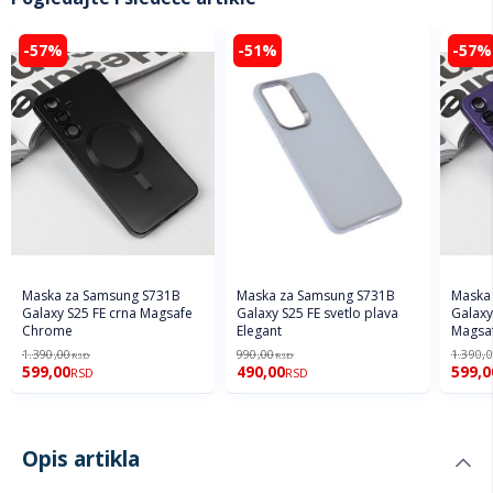
-57%
-51%
-57%
Maska za Samsung S731B
Maska za Samsung S731B
Maska
Galaxy S25 FE crna Magsafe
Galaxy S25 FE svetlo plava
Galaxy
Chrome
Elegant
Magsa
1.390,00
990,00
1.390,
RSD
RSD
599,00
490,00
599,0
RSD
RSD
Opis artikla