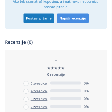
Ako tek razmatraš kupovinu, a imaš neku nedoumicu,
postavi pitanje.
Postavi pitanje
Napiši recenziju
Recenzije (0)
-
0 recenzije
0%
5 zvezdica
0%
4 zvezdica
0%
3 zvezdica
0%
2 zvezdica