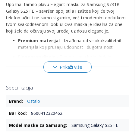
Upoznaj tamno plavu Elegant masku za Samsung S731B
Galaxy S25 FE – savršen spoj stila i zaštite koji će tvoj
telefon učiniti ne samo sigurnim, već i modernim dodatkom
tvom svakodnevnom look-u! Ova maska je idealna za one
koji žele da očuvaju svoj uređaj uz dozu elegancije.
Premium materijal
- Izrađena od visokokvalitetnih
materijala koji pružaju udobnost i dugotrajnost.
Elegantan dizajn
- Tamno plava boja dodaje
sofisticiran izgled tvom telefonu.
Prikaži više
Precizna zaštita
- Savršeno se uklapa, štiteći uređaj
od ogrebotina i udaraca.
Specifikacija
Lak pristup
- Omogućava slobodan pristup svim
dugmadima i portovima bez skidanja maske.
Više
Ostalo
informacija
Tanak profil
- Ne dodaje nepotreban volumen,
zadržavajući telefon laganim i praktičnim.
8600412320462
Samsung Galaxy S25 FE
Kompatibilna isključivo sa Samsung S731B Galaxy S25
FE.