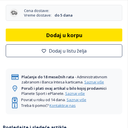
Cena dostave:
Vreme dostave:
do 5 dana
Dodaj u korpu
Dodaj u listu želja
Plaćanje do 18 mesečnih rata
- Administrativnom
zabranom i Banca Intesa karticama.
Saznaj više
Poruči i plati ovaj artikal u bilo kojoj prodavnici
Planete Sport i ePlanete.
Saznaj više
Povrat u roku od 14 dana.
Saznaj više
Treba ti pomoć?
Kontaktiraj nas
Pogledajte i sledeće artikle