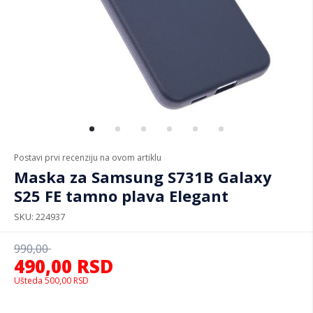
Postavi prvi recenziju na ovom artiklu
Maska za Samsung S731B Galaxy
S25 FE tamno plava Elegant
SKU
224937
990,00
490,00
RSD
Ušteda
500,00
RSD