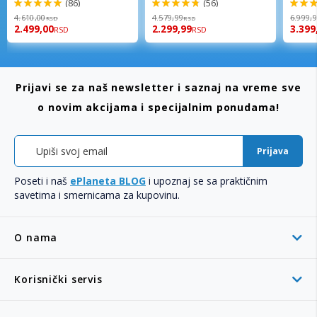
(86)
(56)
98%
96%
92%
4.610,00
4.579,99
6.999,
RSD
RSD
2.499,00
2.299,99
3.399
RSD
RSD
Prijavi se za naš newsletter i saznaj na vreme sve
o novim akcijama i specijalnim ponudama!
Prijava
Poseti i naš
ePlaneta BLOG
i upoznaj se sa praktičnim
savetima i smernicama za kupovinu.
O nama
Korisnički servis