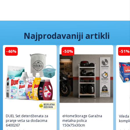
Najprodavaniji artikli
-46%
-50%
-51%
DUEL Set deterdženata za
eHomeStorage Garažna
Vileda
pranje veša sa dodacima
metalna polica
komple
6400267
150x75x30cm