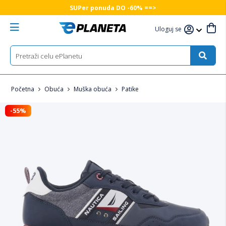
SUPer ponuda DO -60% ==>
Uloguj se
Početna
Obuća
Muška obuća
Patike
-55%