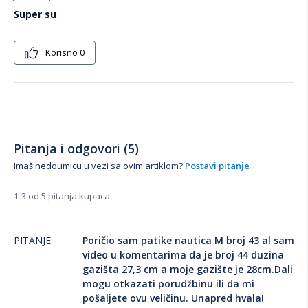
Super su
Korisno
0
Pitanja i odgovori (5)
Imaš nedoumicu u vezi sa ovim artiklom?
Postavi pitanje
1-3 od 5 pitanja kupaca
PITANJE:
Poričio sam patike nautica M broj 43 al sam
video u komentarima da je broj 44 duzina
gazišta 27,3 cm a moje gazište je 28cm.Dali
mogu otkazati porudžbinu ili da mi
pošaljete ovu veličinu. Unapred hvala!