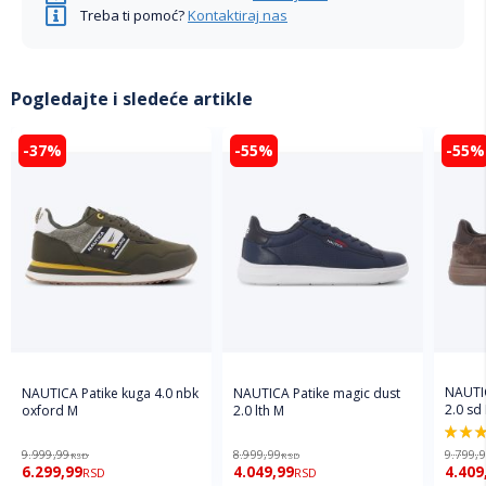
Treba ti pomoć?
Kontaktiraj nas
Pogledajte i sledeće artikle
-37%
-55%
-55%
NAUTIC
NAUTICA Patike kuga 4.0 nbk
NAUTICA Patike magic dust
2.0 sd
oxford M
2.0 lth M
100%
9.999,99
8.999,99
9.799,
RSD
RSD
6.299,99
4.049,99
4.409
RSD
RSD