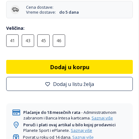
Cena dostave:
Vreme dostave:
do 5 dana
Veličina
41
43
45
46
Dodaj u korpu
Dodaj u listu želja
Plaćanje do 18 mesečnih rata
- Administrativnom
zabranom i Banca Intesa karticama.
Saznaj više
Poruči i plati ovaj artikal u bilo kojoj prodavnici
Planete Sport i ePlanete.
Saznaj više
Povrat u roku od 14 dana.
Saznaj više