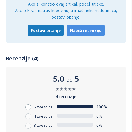
Ako si koristio ovaj artikal, podeli utiske.
Ako tek razmatraš kupovinu, a imaš neku nedoumicu,
postavi pitanje.
Postavi pitanje
Napiši recenziju
Recenzije (4)
5.0
5
od
4 recenzije
100%
5 zvezdica
0%
4 zvezdica
0%
3 zvezdica