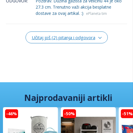
ODGOVOR:
Pozdrav. Dužina gazišta za veličinu 44 je oko
27.3 cm. Trenutno važi akcija besplatne
dostave za ovaj artikal. :)
ePlaneta tim
Učitaj još (2) pitanja i odgovora
Najprodavaniji artikli
-46%
-50%
-51%