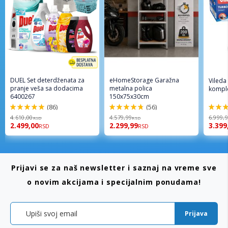
DUEL Set deterdženata za
eHomeStorage Garažna
Vileda
pranje veša sa dodacima
metalna polica
komple
6400267
150x75x30cm
(86)
(56)
98%
96%
92%
4.610,00
4.579,99
6.999,
RSD
RSD
2.499,00
2.299,99
3.399
RSD
RSD
Prijavi se za naš newsletter i saznaj na vreme sve
o novim akcijama i specijalnim ponudama!
Prijava