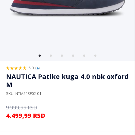
5.0
(
4
)
100%
NAUTICA Patike kuga 4.0 nbk oxford
M
SKU
NTM513F02-01
9.999,99
RSD
4.499,99
RSD