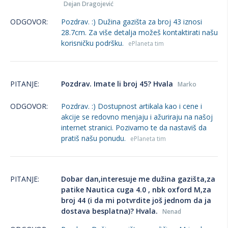
Dejan Dragojević
ODGOVOR:
Pozdrav. :) Dužina gazišta za broj 43 iznosi
28.7cm. Za više detalja možeš kontaktirati našu
korisničku podršku.
ePlaneta tim
PITANJE:
Pozdrav. Imate li broj 45? Hvala
Marko
ODGOVOR:
Pozdrav. :) Dostupnost artikala kao i cene i
akcije se redovno menjaju i ažuriraju na našoj
internet stranici. Pozivamo te da nastaviš da
pratiš našu ponudu.
ePlaneta tim
PITANJE:
Dobar dan,interesuje me dužina gazišta,za
patike Nautica cuga 4.0 , nbk oxford M,za
broj 44 (i da mi potvrdite još jednom da ja
dostava besplatna)? Hvala.
Nenad