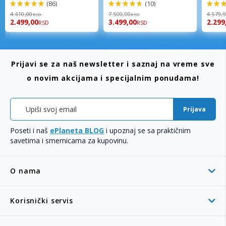
(86)
(10)
98%
94%
96%
4.610,00
7.500,00
4.579,
RSD
RSD
2.499,00
3.499,00
2.299
RSD
RSD
Prijavi se za naš newsletter i saznaj na vreme sve
o novim akcijama i specijalnim ponudama!
Prijava
Poseti i naš
ePlaneta BLOG
i upoznaj se sa praktičnim
savetima i smernicama za kupovinu.
O nama
Korisnički servis