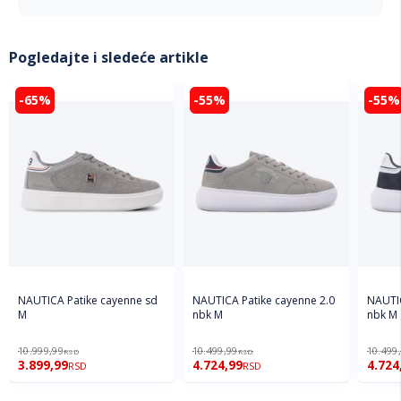
Pogledajte i sledeće artikle
-65%
-55%
-55%
NAUTICA Patike cayenne sd
NAUTICA Patike cayenne 2.0
NAUTIC
M
nbk M
nbk M
10.999,99
10.499,99
10.499
RSD
RSD
3.899,99
4.724,99
4.724
RSD
RSD