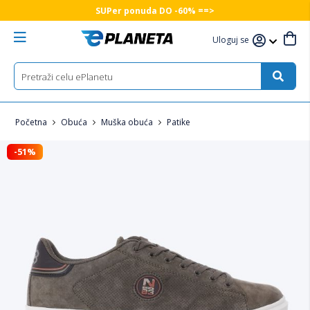
SUPer ponuda DO -60% ==>
Uloguj se
Početna
Obuća
Muška obuća
Patike
-51%