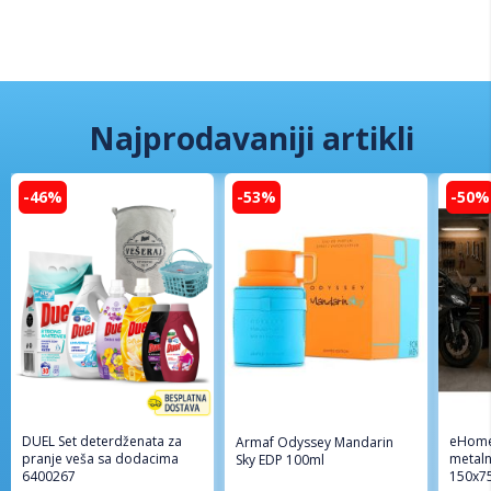
Najprodavaniji artikli
-46%
-53%
-50%
DUEL Set deterdženata za
eHome
Armaf Odyssey Mandarin
pranje veša sa dodacima
metaln
Sky EDP 100ml
6400267
150x7