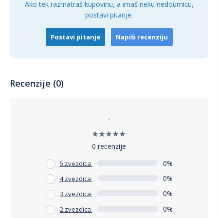
Ako tek razmatraš kupovinu, a imaš neku nedoumicu,
postavi pitanje.
Postavi pitanje
Napiši recenziju
Recenzije (0)
-
0 recenzije
0%
5 zvezdica
0%
4 zvezdica
0%
3 zvezdica
0%
2 zvezdica