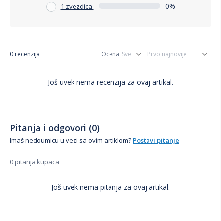
0%
1 zvezdica
0 recenzija
Ocena
Još uvek nema recenzija za ovaj artikal.
Pitanja i odgovori (0)
Imaš nedoumicu u vezi sa ovim artiklom?
Postavi pitanje
0 pitanja kupaca
Još uvek nema pitanja za ovaj artikal.