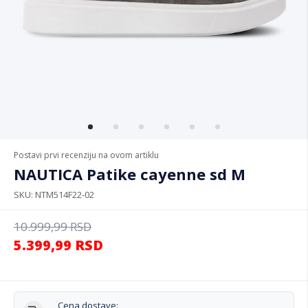
Postavi prvi recenziju na ovom artiklu
NAUTICA Patike cayenne sd M
SKU
NTM514F22-02
10.999,99
RSD
5.399,99
RSD
Cena dostave: