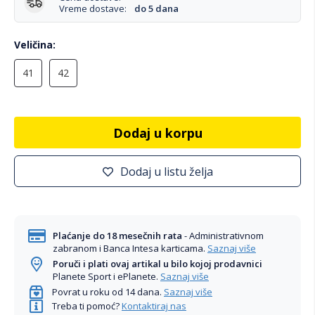
Vreme dostave:
do 5 dana
Veličina
41
42
Dodaj u korpu
Dodaj u listu želja
Plaćanje do 18 mesečnih rata
- Administrativnom
zabranom i Banca Intesa karticama.
Saznaj više
Poruči i plati ovaj artikal u bilo kojoj prodavnici
Planete Sport i ePlanete.
Saznaj više
Povrat u roku od 14 dana.
Saznaj više
Treba ti pomoć?
Kontaktiraj nas