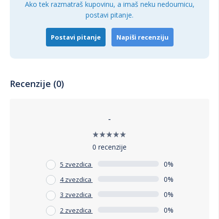
Ako tek razmatraš kupovinu, a imaš neku nedoumicu,
postavi pitanje.
Postavi pitanje
Napiši recenziju
Recenzije (0)
-
0 recenzije
0%
5 zvezdica
0%
4 zvezdica
0%
3 zvezdica
0%
2 zvezdica