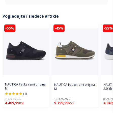
Pogledajte i sledeće artikle
-55%
-45%
-55%
NAUTICA Patike remi original
NAUTICA Patike remi original
NAUTIC
M
M
2.0 lth
(1)
100%
9.799,99
10.499,99
8.999,
RSD
RSD
4.409,99
5.799,99
4.049
RSD
RSD