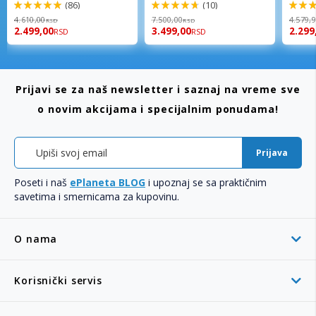
(86)
(10)
98%
94%
96%
4.610,00
7.500,00
4.579,
RSD
RSD
2.499,00
3.499,00
2.299
RSD
RSD
Prijavi se za naš newsletter i saznaj na vreme sve
o novim akcijama i specijalnim ponudama!
Prijava
Poseti i naš
ePlaneta BLOG
i upoznaj se sa praktičnim
savetima i smernicama za kupovinu.
O nama
Korisnički servis