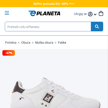
SUPer ponuda DO -60% ==>
Uloguj se
Početna
Obuća
Muška obuća
Patike
-47%