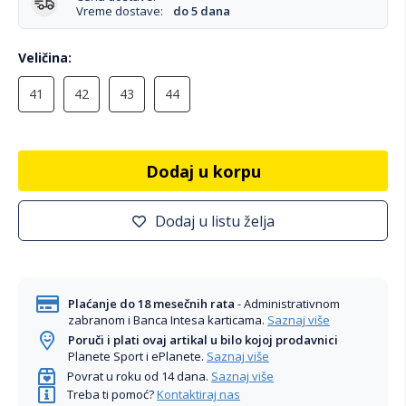
Vreme dostave:
do 5 dana
Veličina
41
42
43
44
Dodaj u korpu
Dodaj u listu želja
Plaćanje do 18 mesečnih rata
- Administrativnom
zabranom i Banca Intesa karticama.
Saznaj više
Poruči i plati ovaj artikal u bilo kojoj prodavnici
Planete Sport i ePlanete.
Saznaj više
Povrat u roku od 14 dana.
Saznaj više
Treba ti pomoć?
Kontaktiraj nas