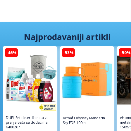
Najprodavaniji artikli
-46%
-53%
-50%
DUEL Set deterdženata za
eHome
Armaf Odyssey Mandarin
pranje veša sa dodacima
metaln
Sky EDP 100ml
6400267
150x7