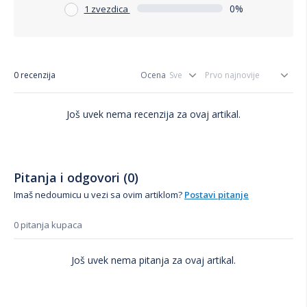
0%
1 zvezdica
0 recenzija
Ocena
Još uvek nema recenzija za ovaj artikal.
Pitanja i odgovori (0)
Imaš nedoumicu u vezi sa ovim artiklom?
Postavi pitanje
0 pitanja kupaca
Još uvek nema pitanja za ovaj artikal.