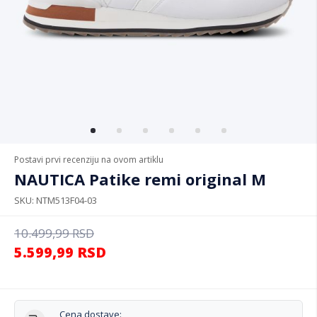
Postavi prvi recenziju na ovom artiklu
NAUTICA Patike remi original M
SKU
NTM513F04-03
10.499,99
RSD
5.599,99
RSD
Cena dostave: