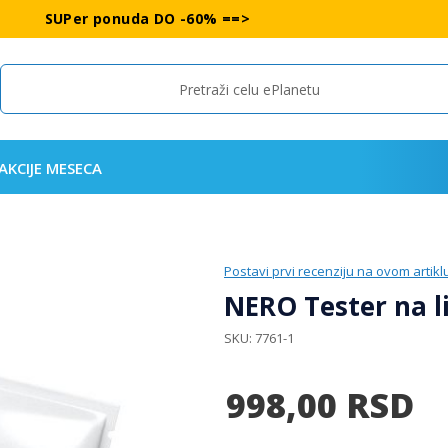
SUPer ponuda DO -60% ==>
Search
AKCIJE MESECA
Postavi prvi recenziju na ovom artikl
NERO Tester na li
SKU
7761-1
998,00
RSD