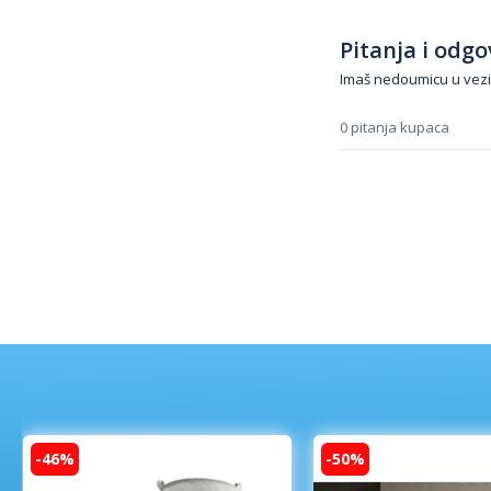
Pitanja i odgov
Imaš nedoumicu u vezi
0 pitanja kupaca
-46%
-50%