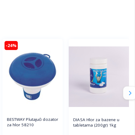
-24%
BESTWAY Plutajući dozator
DIASA Hlor za bazene u
za hlor 58210
tabletama (200gr) 1kg