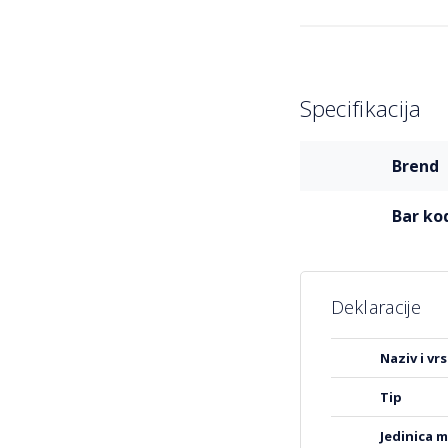
Specifikacija
Više
brend
informacija
bar ko
Deklaracije
Više
naziv i v
informacija
tip
jedinica 