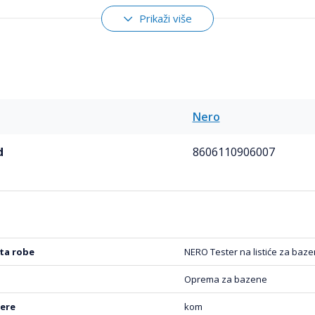
Prikaži više
Nero
d
8606110906007
rsta robe
NERO Tester na listiće za baze
Oprema za bazene
mere
kom