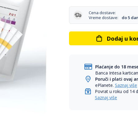
Cena dostave:
Vreme dostave:
do 5 da
Dodaj u ko
Plaćanje do 18 mes
Banca Intesa kartic
Poruči i plati ovaj a
ePlanete.
Saznaj više
Povrat u roku od 14 
Saznaj više