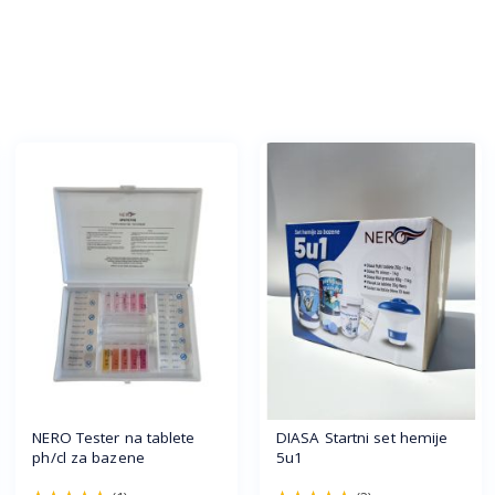
NERO Tester na tablete
DIASA Startni set hemije
ph/cl za bazene
5u1