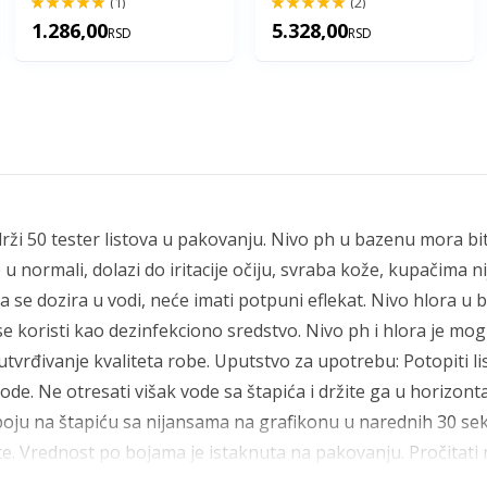
(1)
(2)
100%
100%
1.286,00
5.328,00
RSD
RSD
drži 50 tester listova u pakovanju. Nivo ph u bazenu mora bit
u normali, dolazi do iritacije očiju, svraba kože, kupačima nij
a se dozira u vodi, neće imati potpuni eflekat. Nivo hlora u 
se koristi kao dezinfekciono sredstvo. Nivo ph i hlora je mog
tvrđivanje kvaliteta robe. Uputstvo za upotrebu: Potopiti lis
vode. Ne otresati višak vode sa štapića i držite ga u horizon
boju na štapiću sa nijansama na grafikonu u narednih 30 se
ate. Vrednost po bojama je istaknuta na pakovanju. Pročitati
ltata, dozirati potrebnu hemiju.