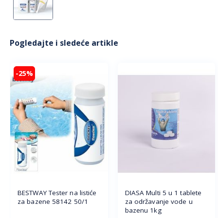
Pogledajte i sledeće artikle
-25%
DIASA Multi 5 u 1 tablete
BESTWAY Tester na listiće
za održavanje vode u
za bazene 58142 50/1
bazenu 1kg