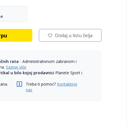
na
rpu
Dodaj u listu želja
ečnih rata
- Administrativnom zabranom i
ama.
Saznaj više
rtikal u bilo kojoj prodavnici
Planete Sport i
dana.
Treba ti pomoć?
Kontaktiraj
nas