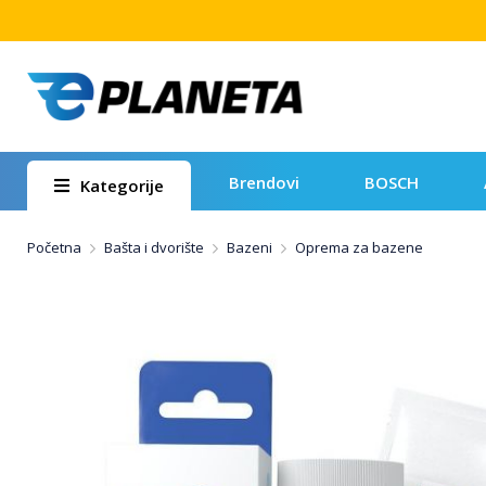
Brendovi
BOSCH
Kategorije
Početna
Bašta i dvorište
Bazeni
Oprema za bazene