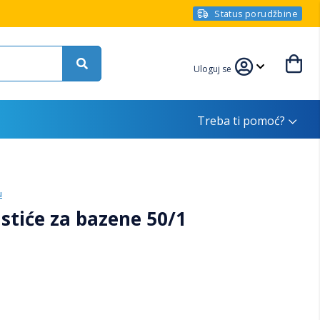
Status porudžbine
Uloguj se
Treba ti pomoć?
u
stiće za bazene 50/1