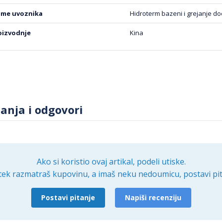
 ime uvoznika
Hidroterm bazeni i grejanje do
roizvodnje
Kina
tanja i odgovori
Ako si koristio ovaj artikal, podeli utiske.
tek razmatraš kupovinu, a imaš neku nedoumicu, postavi pit
Postavi pitanje
Napiši recenziju