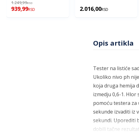
1.249,99
RSD
939,99
2.016,00
RSD
RSD
Opis artikla
Tester na listiće sa
Ukoliko nivo ph nije 
koja druga hemija d
izmedju 0,6-1. Hlor 
pomoću testera za u
sekunde izvaditi iz 
sekundi. Uporediti 
dobili tačne rezult
Nakon očitanih rezu