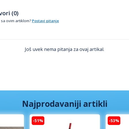
ori (0)
 sa ovim artiklom?
Postavi pitanje
Još uvek nema pitanja za ovaj artikal.
Najprodavaniji artikli
-51%
-53%