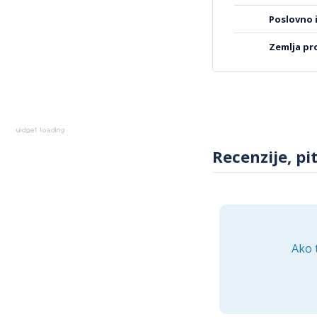
poslovno
zemlja p
Recenzije, pi
Ako 