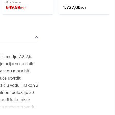
859,99
RSD
649,99
1.727,00
RSD
RSD
i izmedju 7,2-7,6.
e prijatno, a i bilo
bazenu mora biti
uće utvrditi
tić u vodu i nakon 2
talnom položaju 30
kundi kako biste
 na dnevnom svetlu.