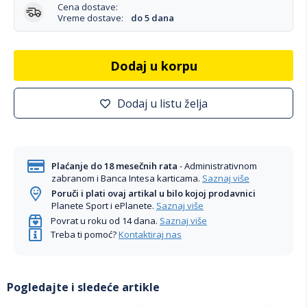
Cena dostave:
Vreme dostave:
do 5 dana
Dodaj u korpu
Dodaj u listu želja
Plaćanje do 18 mesečnih rata
- Administrativnom
zabranom i Banca Intesa karticama.
Saznaj više
Poruči i plati ovaj artikal u bilo kojoj prodavnici
Planete Sport i ePlanete.
Saznaj više
Povrat u roku od 14 dana.
Saznaj više
Treba ti pomoć?
Kontaktiraj nas
Pogledajte i sledeće artikle