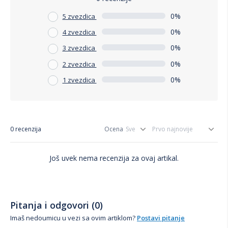
0%
5 zvezdica
0%
4 zvezdica
0%
3 zvezdica
0%
2 zvezdica
0%
1 zvezdica
0 recenzija
Ocena
Još uvek nema recenzija za ovaj artikal.
Pitanja i odgovori (0)
Imaš nedoumicu u vezi sa ovim artiklom?
Postavi pitanje