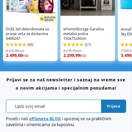
DUEL Set deterdženata za
eHomeStorage Garažna
Armaf
pranje veša sa dodacima
metalna polica
Sky ED
6400267
150x75x30cm
(86)
(57)
98%
96%
94%
4.610,00
4.579,99
7.500,
RSD
RSD
2.499,00
2.299,99
3.499
RSD
RSD
Prijavi se za naš newsletter i saznaj na vreme sve
o novim akcijama i specijalnim ponudama!
Prijava
Poseti i naš
ePlaneta BLOG
i upoznaj se sa praktičnim
savetima i smernicama za kupovinu.