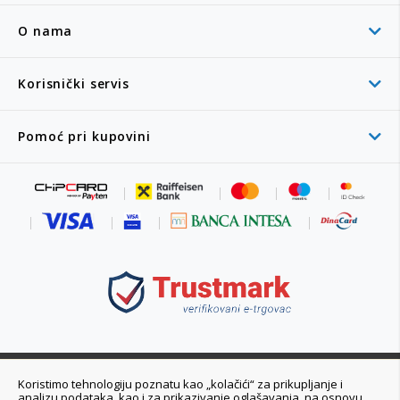
O nama
Korisnički servis
Pomoć pri kupovini
011 6355 550
Koristimo tehnologiju poznatu kao „kolačići“ za prikupljanje i
analizu podataka, kao i za prikazivanje oglašavanja, na osnovu