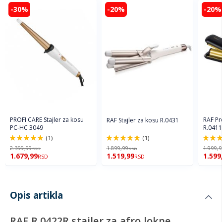
-30%
-20%
-20%
PROFI CARE Stajler za kosu
RAF Pr
RAF Stajler za kosu R.0431
PC-HC 3049
R.0411
(1)
(1)
100%
100%
100%
2.399,99
1.899,99
1.999,
RSD
RSD
1.679,99
1.519,99
1.599
RSD
RSD
Opis artikla
RAF R.0422R stajler za afro lokne