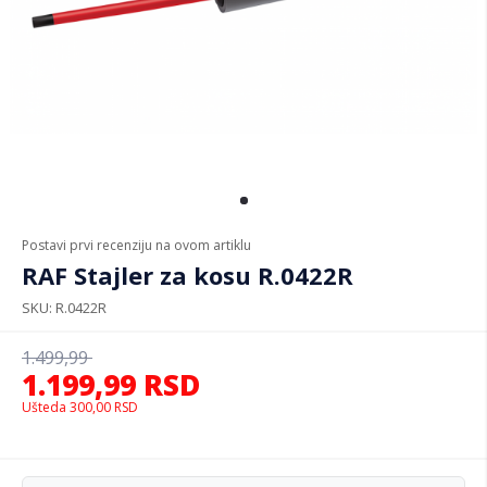
Postavi prvi recenziju na ovom artiklu
RAF Stajler za kosu R.0422R
SKU
R.0422R
1.499,99
1.199,99
RSD
Ušteda
300,00
RSD