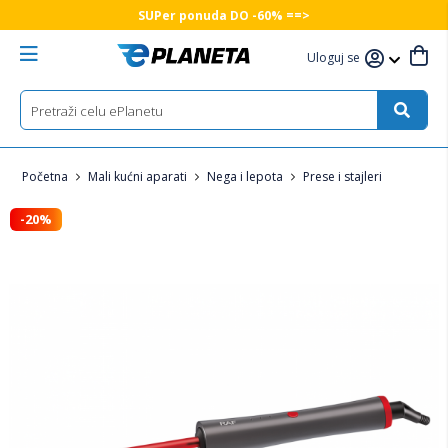
SUPer ponuda DO -60% ==>
Uloguj se
Početna
Mali kućni aparati
Nega i lepota
Prese i stajleri
-20%