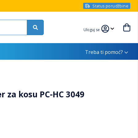
Status porudžbine
Uloguj se
Treba ti pomoć?
er za kosu PC-HC 3049