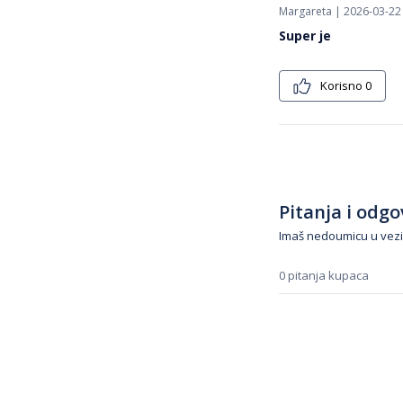
Margareta | 2026-03-22
Super je
Korisno
0
Pitanja i odgov
Imaš nedoumicu u vezi
0 pitanja kupaca