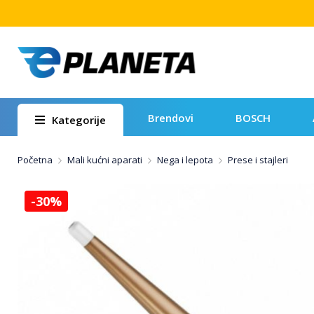
Brendovi
BOSCH
Kategorije
Početna
Mali kućni aparati
Nega i lepota
Prese i stajleri
-30%