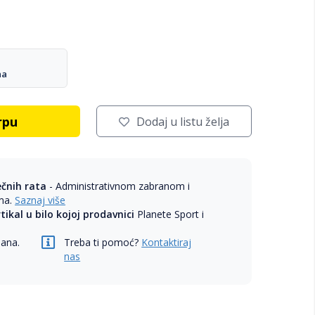
na
rpu
Dodaj u listu želja
ečnih rata
- Administrativnom zabranom i
ama.
Saznaj više
rtikal u bilo kojoj prodavnici
Planete Sport i
dana.
Treba ti pomoć?
Kontaktiraj
nas