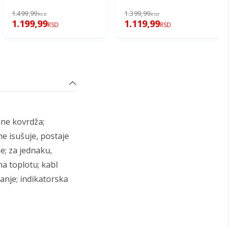
1.499,99
1.399,99
RSD
RSD
1.199,99
1.119,99
RSD
RSD
ine kovrdža;
ne isušuje, postaje
je; za jednaku,
a toplotu; kabl
vanje; indikatorska