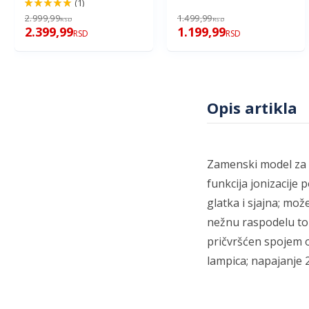
(1)
100%
2.999,99
1.499,99
RSD
RSD
2.399,99
1.199,99
RSD
RSD
Opis artikla
Zamenski model za A
funkcija jonizacije
glatka i sjajna; može
nežnu raspodelu top
pričvršćen spojem ok
lampica; napajanje 