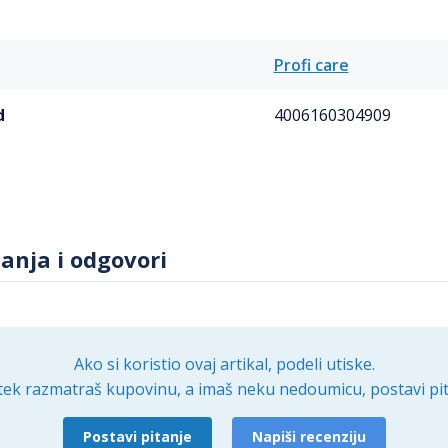
Profi care
d
4006160304909
tanja i odgovori
Ako si koristio ovaj artikal, podeli utiske.
tek razmatraš kupovinu, a imaš neku nedoumicu, postavi pit
Postavi pitanje
Napiši recenziju