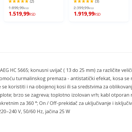
(2)
(3)
100%
100%
1.899,99
2.399,99
RSD
RSD
1.519,99
1.919,99
RSD
RSD
EG HC 5665; konusni uvijač ( 13 do 25 mm) za različite velič
 pomoću turmalinskog premaza - antistatički efekat, kosa se 
 se koristiti i na obojenoj kosi ili sa sredstvima za oblikovan
lote; brzo se zagreva; toplotno izolovan vrh; kabl otporan n
retnim za 360 °; On / Off-prekidač za uključivanje i isključi
220–240 V, 50/60 Hz, jačina 25 W