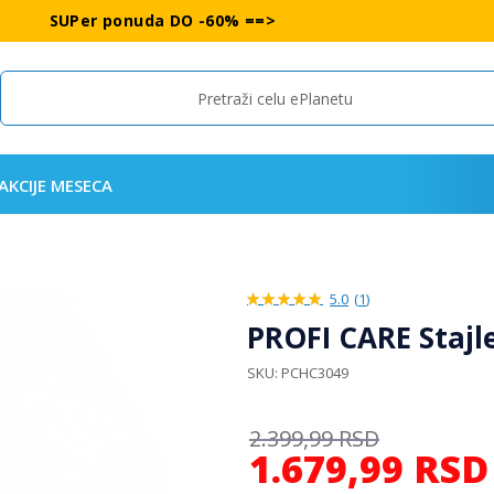
SUPer ponuda DO -60% ==>
Search
AKCIJE MESECA
5.0
(
1
)
100%
PROFI CARE Stajl
SKU
PCHC3049
2.399,99
RSD
1.679,99
RSD