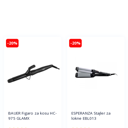
-20%
-20%
BAUER Figaro za kosu HC-
ESPERANZA Stajler za
975 GLAMX
lokne EBL013