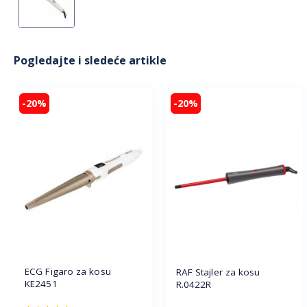
Pogledajte i sledeće artikle
-20%
-20%
ECG Figaro za kosu
RAF Stajler za kosu
KE2451
R.0422R