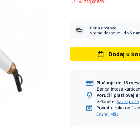
Ušteda
720,00
RSD
Cena dostave:
Vreme dostave:
do 5 da
Dodaj u ko
Plaćanje do 18 mes
Banca Intesa kartic
Poruči i plati ovaj a
ePlanete.
Saznaj više
Povrat u roku od 14 
Saznaj više