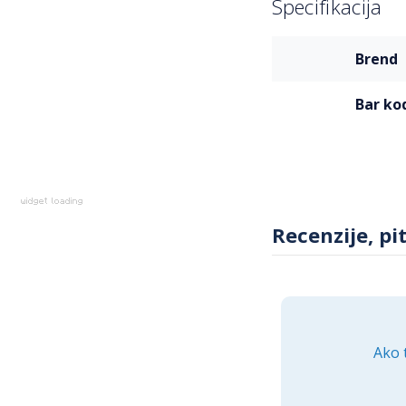
Specifikacija
Više
brend
informacija
bar ko
Recenzije, pi
Ako 