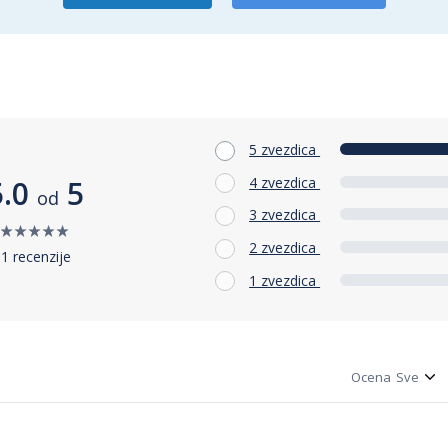
5 zvezdica
4 zvezdica
5.0
5
od
3 zvezdica
2 zvezdica
1 recenzije
1 zvezdica
Ocena