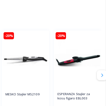
-20%
-20%
ESPERANZA Stajler za
MESKO Stajler MS2109
kosu figaro EBL003