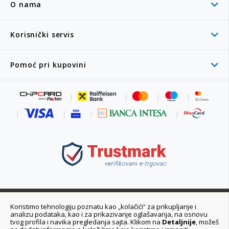
O nama
Korisnički servis
Pomoć pri kupovini
011 6355 550
Koristimo tehnologiju poznatu kao „kolačići“ za prikupljanje i
analizu podataka, kao i za prikazivanje oglašavanja, na osnovu
Ponedeljak - Petak 08:00 - 20:00h
tvog profila i navika pregledanja sajta. Klikom na
Detaljnije
, možeš