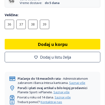
Vreme dostave:
do 5 dana
Veličina
36
37
38
39
Dodaj u korpu
Dodaj u listu želja
Plaćanje do 18 mesečnih rata
- Administrativnom
zabranom i Banca Intesa karticama.
Saznaj više
Poruči i plati ovaj artikal u bilo kojoj prodavnici
Planete Sport i ePlanete.
Saznaj više
Povrat u roku od 14 dana.
Saznaj više
Treba ti pomoć?
Kontaktiraj nas