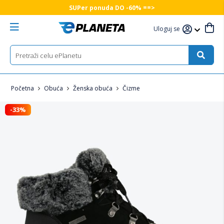
SUPer ponuda DO -60% ==>
Uloguj se
Početna
Obuća
Ženska obuća
Čizme
-33%