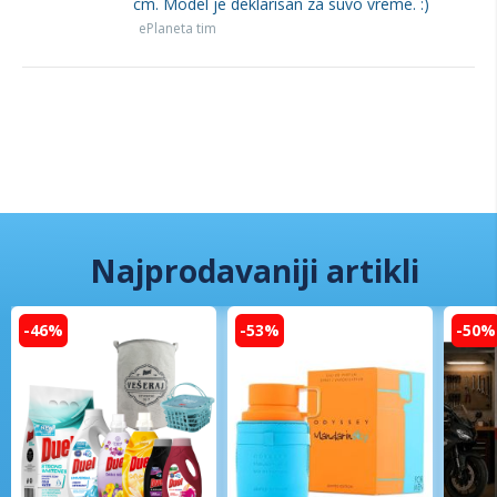
cm. Model je deklarisan za suvo vreme. :)
ePlaneta tim
Najprodavaniji artikli
-46%
-53%
-50%