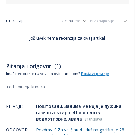
0 recenzija
Ocena
Još uvek nema recenzija za ovaj artikal.
Pitanja i odgovori (1)
Imaš nedoumicu u vezi sa ovim artiklom?
Postavi pitanje
1 od 1 pitanja kupaca
PITANJE:
Поштовани, Занима ме која је дужина
газишта за број 41 и да ли су
водоотпорне. Хвала
Branislava
ODGOVOR:
Pozdrav. :) Za veličinu 41 dužina gazišta je 28