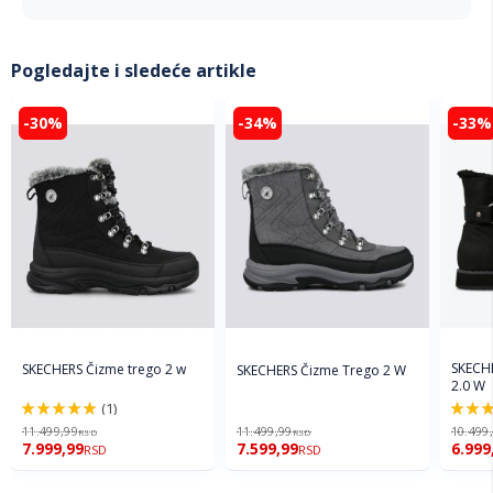
Pogledajte i sledeće artikle
-30%
-34%
-33%
SKECH
SKECHERS Čizme trego 2 w
SKECHERS Čizme Trego 2 W
2.0 W
(1)
100%
100%
11.499,99
11.499,99
10.499
RSD
RSD
7.999,99
7.599,99
6.999
RSD
RSD