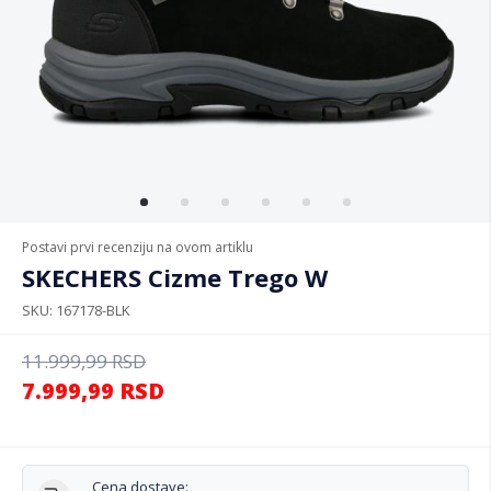
Postavi prvi recenziju na ovom artiklu
SKECHERS Cizme Trego W
SKU
167178-BLK
11.999,99
RSD
7.999,99
RSD
Cena dostave: