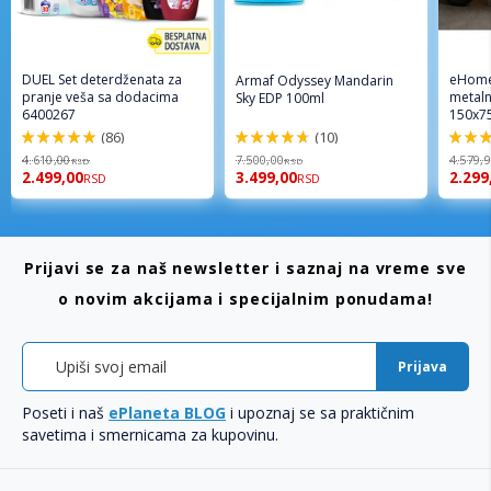
DUEL Set deterdženata za
eHome
Armaf Odyssey Mandarin
pranje veša sa dodacima
metaln
Sky EDP 100ml
6400267
150x7
(86)
(10)
98%
94%
96%
4.610,00
7.500,00
4.579,
RSD
RSD
2.499,00
3.499,00
2.299
RSD
RSD
Prijavi se za naš newsletter i saznaj na vreme sve
o novim akcijama i specijalnim ponudama!
Prijava
Poseti i naš
ePlaneta BLOG
i upoznaj se sa praktičnim
savetima i smernicama za kupovinu.