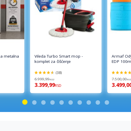
a metalna
Vileda Turbo Smart mop -
Armaf Od
komplet za čišćenje
EDP 100m
(38)
92%
94%
6.999,99
7.500,00
RSD
RS
3.399,99
3.499,0
RSD