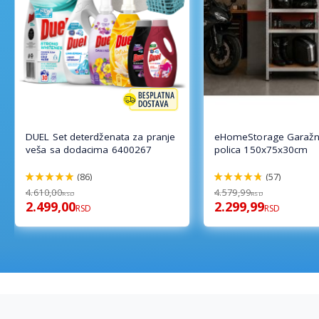
DUEL Set deterdženata za pranje
eHomeStorage Garažn
veša sa dodacima 6400267
polica 150x75x30cm
(86)
(57)
98%
96%
4.610,00
4.579,99
RSD
RSD
2.499,00
2.299,99
RSD
RSD