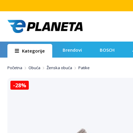
Brendovi
BOSCH
Kategorije
Početna
Obuća
Ženska obuća
Patike
-28%