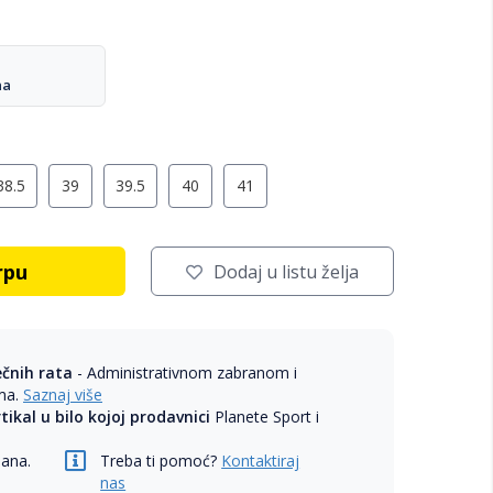
na
38.5
39
39.5
40
41
rpu
Dodaj u listu želja
ečnih rata
- Administrativnom zabranom i
ama.
Saznaj više
rtikal u bilo kojoj prodavnici
Planete Sport i
dana.
Treba ti pomoć?
Kontaktiraj
nas