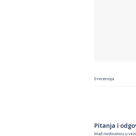
0 recenzija
Pitanja i odgov
Imaš nedoumicu u vezi