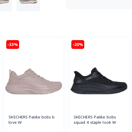
-33%
-20%
SKECHERS Patike bobs b
SKECHERS Patike bobs
love W
squad 4 staple look W