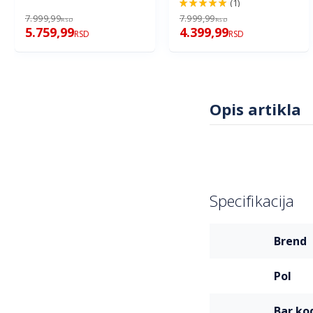
(1)
100%
7.999,99
7.999,99
RSD
RSD
5.759,99
4.399,99
RSD
RSD
Opis artikla
Specifikacija
Više
brend
informacija
pol
bar ko