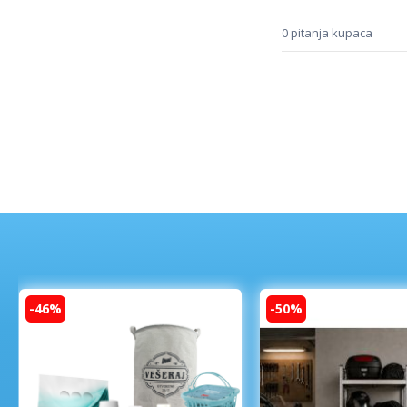
0 pitanja kupaca
-46%
-50%