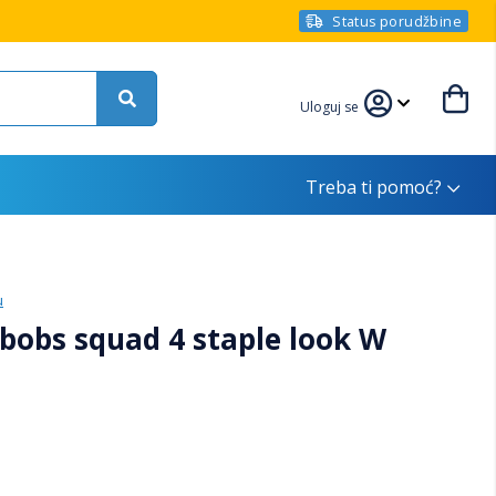
Status porudžbine
Uloguj se
Treba ti pomoć?
u
bobs squad 4 staple look W