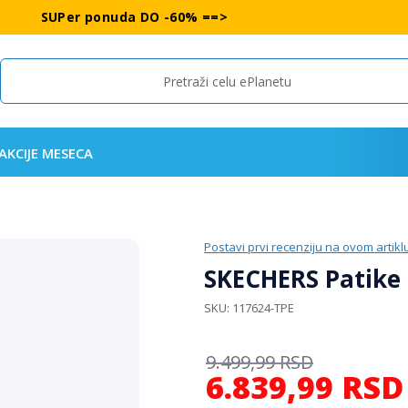
SUPer ponuda DO -60% ==>
Search
AKCIJE MESECA
Postavi prvi recenziju na ovom artikl
SKECHERS Patike 
SKU
117624-TPE
9.499,99
RSD
6.839,99
RSD