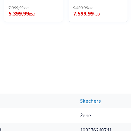
7.999,99
9.499,99
RSD
RSD
5.399,99
7.599,99
RSD
RSD
Skechers
Žene
d
198376248741