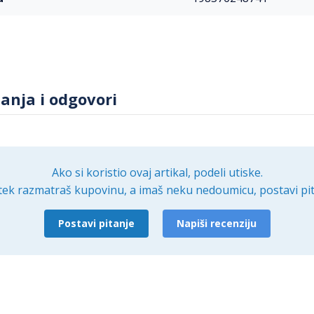
tanja i odgovori
Ako si koristio ovaj artikal, podeli utiske.
tek razmatraš kupovinu, a imaš neku nedoumicu, postavi pit
Postavi pitanje
Napiši recenziju