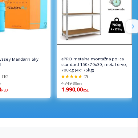
ePRO metalna montažna polica
yssey Mandarin Sky
standard 150x70x30, metal-drvo,
l
700kg (4x175kg)
(10)
(7)
100%
4.749,00
D
RSD
0
1.990,00
RSD
RSD