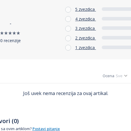
5 zvezdica
4 zvezdica
-
3 zvezdica
2 zvezdica
0 recenzije
1 zvezdica
Ocena
Još uvek nema recenzija za ovaj artikal.
ori (0)
 sa ovim artiklom?
Postavi pitanje