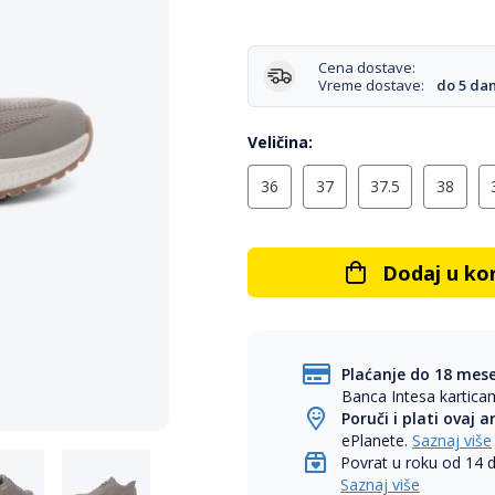
Cena dostave:
Vreme dostave:
do 5 da
Veličina
36
37
37.5
38
Dodaj u ko
Plaćanje do 18 mes
Banca Intesa kartic
Poruči i plati ovaj a
ePlanete.
Saznaj više
Povrat u roku od 14 
Saznaj više