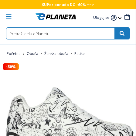
SUPer ponuda DO -60% ==>
Uloguj se
Početna
Obuća
Ženska obuća
Patike
-30%