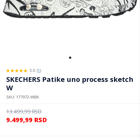
5.0
(
1
)
100%
SKECHERS Patike uno process sketch
W
SKU
177972-WBK
13.499,99
RSD
9.499,99
RSD