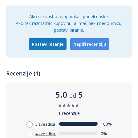
Ako si koristio ovaj artikal, podeli utiske.
Ako tek razmatraš kupovinu, a imaš neku nedoumicu,
postavi pitanje.
Postavi pitanje
Napiši recenziju
Recenzije (1)
5.0
5
od
1 recenzije
100%
5 zvezdica
0%
4 zvezdica