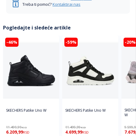
Treba ti pomoć?
Kontaktiraj nas
Pogledajte i sledeće artikle
-46%
-59%
-20%
SKECHE
SKECHERS Patike Uno W
SKECHERS Patike Uno W
W
11.499,99
11.499,99
9.599,
RSD
RSD
6.209,99
4.699,99
7.679
RSD
RSD