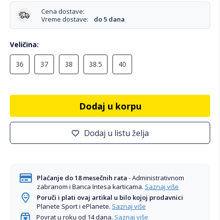
Cena dostave:
Vreme dostave:
do 5 dana
Veličina
36
37
38
38.5
40
Dodaj u korpu
Dodaj u listu želja
Plaćanje do 18 mesečnih rata
- Administrativnom
zabranom i Banca Intesa karticama.
Saznaj više
Poruči i plati ovaj artikal u bilo kojoj prodavnici
Planete Sport i ePlanete.
Saznaj više
Povrat u roku od 14 dana.
Saznaj više