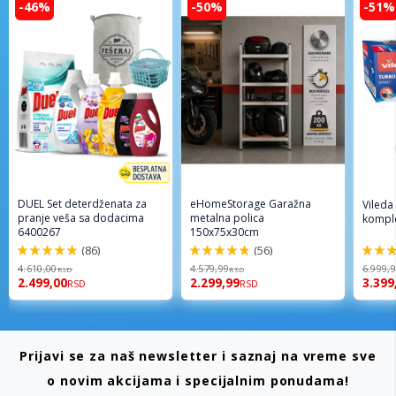
-46%
-50%
-51%
DUEL Set deterdženata za
eHomeStorage Garažna
Vileda
pranje veša sa dodacima
metalna polica
komple
6400267
150x75x30cm
(86)
(56)
98%
96%
92%
4.610,00
4.579,99
6.999,
RSD
RSD
2.499,00
2.299,99
3.399
RSD
RSD
Prijavi se za naš newsletter i saznaj na vreme sve
o novim akcijama i specijalnim ponudama!