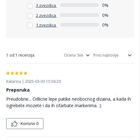
0%
3 zvezdica
0%
2 zvezdica
0%
1 zvezdica
1 od 1 recenzija
Ocena
Katarina | 2025-03-03 15:56:20
Preporuka
Preudobne... Odlicne lepe patike neobocnog dizaina, a kada ih
ogrebete mozete i da ih ofarbate markerima. :)
Korisno
0