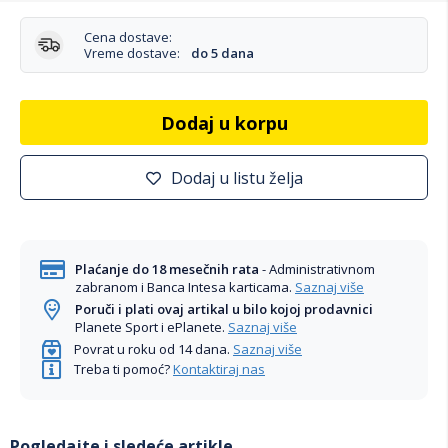
Cena dostave:
Vreme dostave:
do 5 dana
Dodaj u korpu
Dodaj u listu želja
Plaćanje do 18 mesečnih rata
- Administrativnom
zabranom i Banca Intesa karticama.
Saznaj više
Poruči i plati ovaj artikal u bilo kojoj prodavnici
Planete Sport i ePlanete.
Saznaj više
Povrat u roku od 14 dana.
Saznaj više
Treba ti pomoć?
Kontaktiraj nas
Pogledajte i sledeće artikle