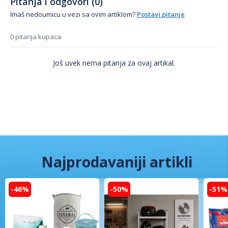
Pitanja i odgovori (0)
Imaš nedoumicu u vezi sa ovim artiklom?
Postavi pitanje
0 pitanja kupaca
Još uvek nema pitanja za ovaj artikal.
Najprodavaniji artikli
-46%
-50%
-51%