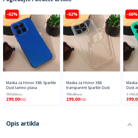
-62%
-62%
-66%
Maska za Honor X8b Sparkle
Maska za Honor X8b
Maska 
Dust tamno plava
transparent Sparkle Dust
Dust z
790,00
790,00
1.190,
RSD
RSD
299,00
299,00
399,0
RSD
RSD
Opis artikla