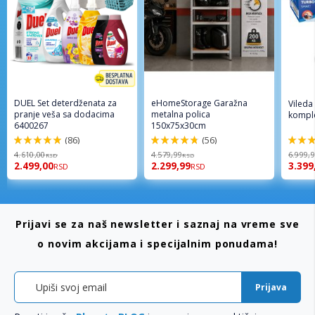
DUEL Set deterdženata za
eHomeStorage Garažna
Vileda
pranje veša sa dodacima
metalna polica
komple
6400267
150x75x30cm
(86)
(56)
98%
96%
92%
4.610,00
4.579,99
6.999,
RSD
RSD
2.499,00
2.299,99
3.399
RSD
RSD
Prijavi se za naš newsletter i saznaj na vreme sve
o novim akcijama i specijalnim ponudama!
Prijava