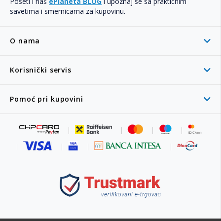
Poseti i naš
ePlaneta BLOG
i upoznaj se sa praktičnim
savetima i smernicama za kupovinu.
O nama
Korisnički servis
Pomoć pri kupovini