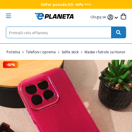
SUPer ponuda DO -60% ==>
Uloguj se
Početna
Telefoni i oprema
Selfie stick
Maske i futrole za Honor tel
-60%