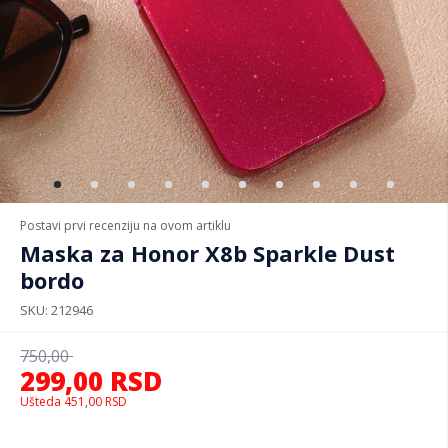
Postavi prvi recenziju na ovom artiklu
Maska za Honor X8b Sparkle Dust
bordo
SKU
212946
750,00
299,00
RSD
Ušteda
451,00
RSD