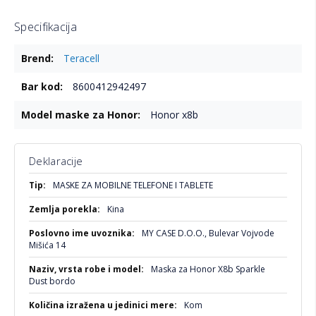
Specifikacija
Više
Teracell
informacija
8600412942497
Honor x8b
Deklaracije
Više
MASKE ZA MOBILNE TELEFONE I TABLETE
informacija
Kina
MY CASE D.O.O., Bulevar Vojvode
Mišića 14
Maska za Honor X8b Sparkle
Dust bordo
Kom