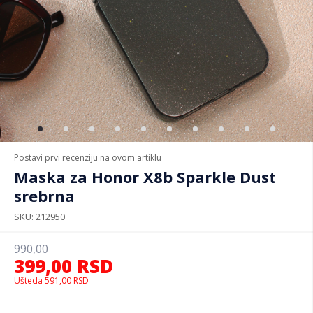
Postavi prvi recenziju na ovom artiklu
Maska za Honor X8b Sparkle Dust
srebrna
SKU
212950
990,00
399,00
RSD
Ušteda
591,00
RSD