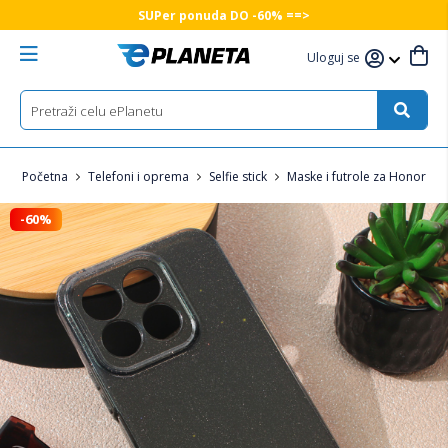
SUPer ponuda DO -60% ==>
Uloguj se
Početna
Telefoni i oprema
Selfie stick
Maske i futrole za Honor tel
-60%