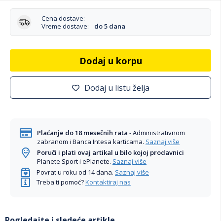
Cena dostave:
Vreme dostave:
do 5 dana
Dodaj u korpu
Dodaj u listu želja
Plaćanje do 18 mesečnih rata
- Administrativnom
zabranom i Banca Intesa karticama.
Saznaj više
Poruči i plati ovaj artikal u bilo kojoj prodavnici
Planete Sport i ePlanete.
Saznaj više
Povrat u roku od 14 dana.
Saznaj više
Treba ti pomoć?
Kontaktiraj nas
Pogledajte i sledeće artikle