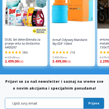
DUEL Set deterdženata za
eHome
Armaf Odyssey Mandarin
pranje veša sa dodacima
metaln
Sky EDP 100ml
6400267
150x7
(86)
(10)
98%
94%
96%
4.610,00
7.500,00
4.579,
RSD
RSD
2.499,00
3.499,00
2.299
RSD
RSD
Prijavi se za naš newsletter i saznaj na vreme sve
o novim akcijama i specijalnim ponudama!
Prijava