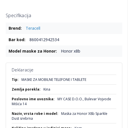
Specifikacija
Više
Teracell
informacija
8600412942534
Honor x8b
Deklaracije
Više
MASKE ZA MOBILNE TELEFONE I TABLETE
informacija
Kina
MY CASE D.O.O., Bulevar Vojvode
Mišića 14
Maska za Honor X8b Sparkle
Dust srebrna