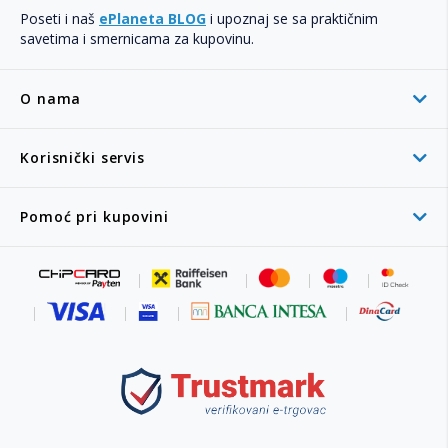
Poseti i naš
ePlaneta BLOG
i upoznaj se sa praktičnim
savetima i smernicama za kupovinu.
O nama
Korisnički servis
Pomoć pri kupovini