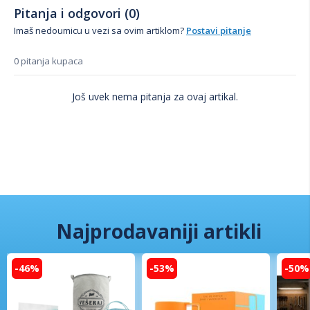
Pitanja i odgovori (0)
Imaš nedoumicu u vezi sa ovim artiklom?
Postavi pitanje
0 pitanja kupaca
Još uvek nema pitanja za ovaj artikal.
Najprodavaniji artikli
-46%
-53%
-50%