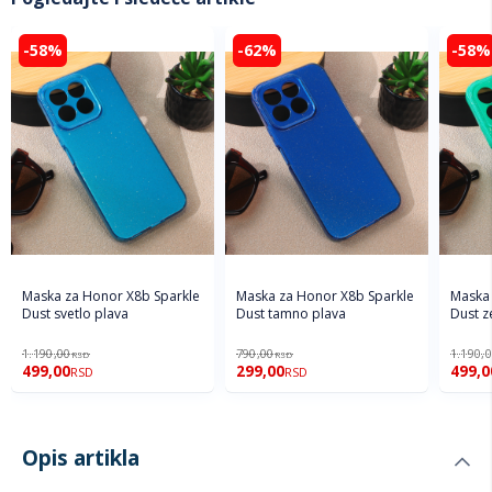
-58%
-62%
-58%
Maska za Honor X8b Sparkle
Maska za Honor X8b Sparkle
Maska 
Dust svetlo plava
Dust tamno plava
Dust z
1.190,00
790,00
1.190,
RSD
RSD
499,00
299,00
499,0
RSD
RSD
Opis artikla