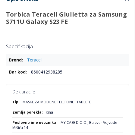
Torbica Teracell Giulietta za Samsung
S711U Galaxy S23 FE
Specifikacija
Više
Teracell
informacija
8600412938285
Deklaracije
Više
MASKE ZA MOBILNE TELEFONE I TABLETE
informacija
Kina
MY CASE D.O.O., Bulevar Vojvode
Mišića 14