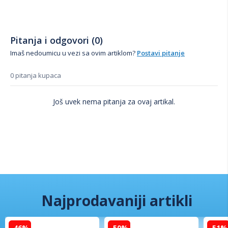
Pitanja i odgovori (0)
Imaš nedoumicu u vezi sa ovim artiklom?
Postavi pitanje
0 pitanja kupaca
Još uvek nema pitanja za ovaj artikal.
Najprodavaniji artikli
-46%
-50%
-51%