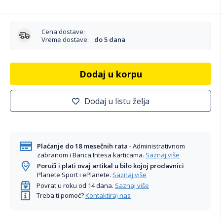
Cena dostave:
Vreme dostave:
do 5 dana
Dodaj u korpu
Dodaj u listu želja
Plaćanje do 18 mesečnih rata
- Administrativnom
zabranom i Banca Intesa karticama.
Saznaj više
Poruči i plati ovaj artikal u bilo kojoj prodavnici
Planete Sport i ePlanete.
Saznaj više
Povrat u roku od 14 dana.
Saznaj više
Treba ti pomoć?
Kontaktiraj nas