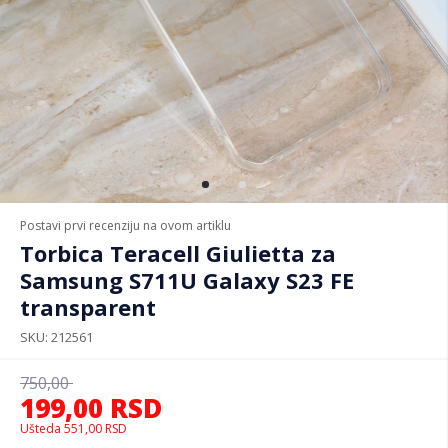
Postavi prvi recenziju na ovom artiklu
Torbica Teracell Giulietta za
Samsung S711U Galaxy S23 FE
transparent
SKU
212561
750,00
199,00
RSD
Ušteda
551,00
RSD