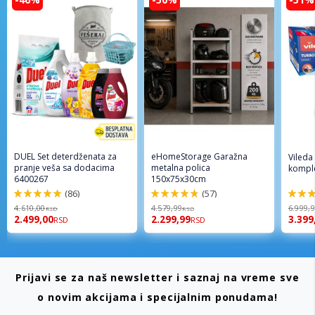
DUEL Set deterdženata za
eHomeStorage Garažna
Vileda
pranje veša sa dodacima
metalna polica
komple
6400267
150x75x30cm
(86)
(57)
98%
96%
92%
4.610,00
4.579,99
6.999,
RSD
RSD
2.499,00
2.299,99
3.399
RSD
RSD
Prijavi se za naš newsletter i saznaj na vreme sve
o novim akcijama i specijalnim ponudama!