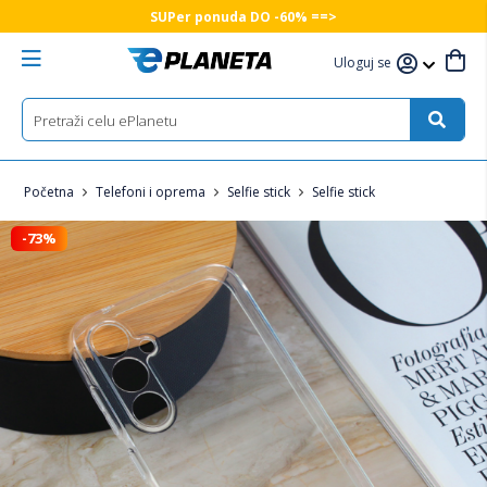
SUPer ponuda DO -60% ==>
Uloguj se
Početna
Telefoni i oprema
Selfie stick
Selfie stick
-73%