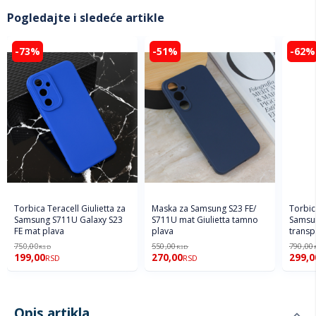
Pogledajte i sledeće artikle
-73%
-51%
-62%
Torbica Teracell Giulietta za
Maska za Samsung S23 FE/
Torbic
Samsung S711U Galaxy S23
S711U mat Giulietta tamno
Samsun
FE mat plava
plava
transp
750,00
550,00
790,00
RSD
RSD
199,00
270,00
299,0
RSD
RSD
Opis artikla