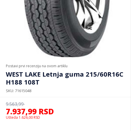
Postavi prvi recenziju na ovom artiklu
WEST LAKE Letnja guma 215/60R16C
H188 108T
SKU
71615048
9.563,99
7.937,99
RSD
Ušteda
1.626,00
RSD