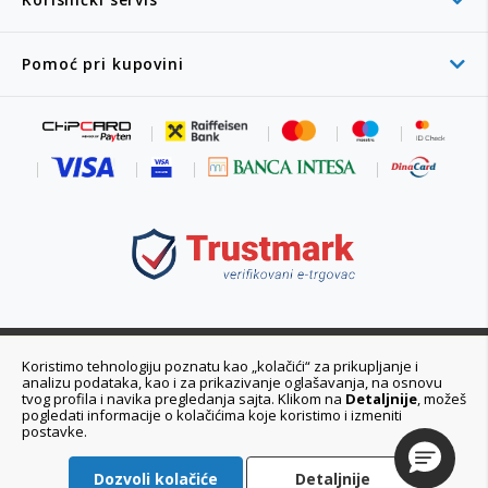
Pomoć pri kupovini
011 6355 550
Koristimo tehnologiju poznatu kao „kolačići“ za prikupljanje i
analizu podataka, kao i za prikazivanje oglašavanja, na osnovu
Ponedeljak - Petak 08:00 - 20:00h
tvog profila i navika pregledanja sajta. Klikom na
Detaljnije
, možeš
pogledati informacije o kolačićima koje koristimo i izmeniti
postavke.
Dozvoli kolačiće
Detaljnije