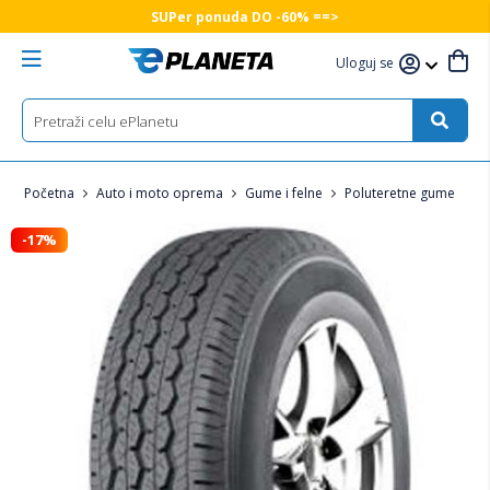
SUPer ponuda DO -60% ==>
Uloguj se
Početna
Auto i moto oprema
Gume i felne
Poluteretne gume
-17%