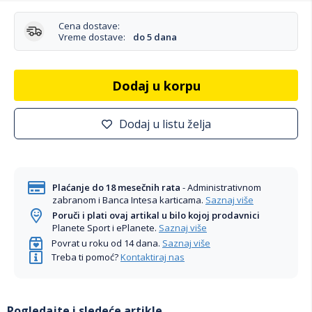
Cena dostave:
Vreme dostave:
do 5 dana
Dodaj u korpu
Dodaj u listu želja
Plaćanje do 18 mesečnih rata
- Administrativnom
zabranom i Banca Intesa karticama.
Saznaj više
Poruči i plati ovaj artikal u bilo kojoj prodavnici
Planete Sport i ePlanete.
Saznaj više
Povrat u roku od 14 dana.
Saznaj više
Treba ti pomoć?
Kontaktiraj nas
Pogledajte i sledeće artikle