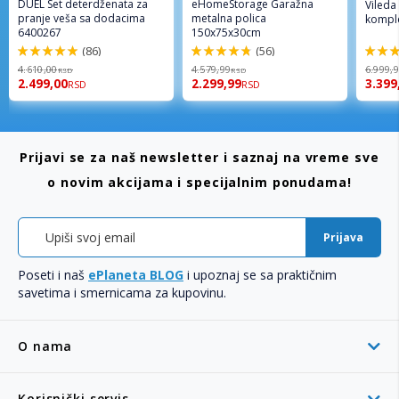
DUEL Set deterdženata za
eHomeStorage Garažna
Vileda
pranje veša sa dodacima
metalna polica
komple
6400267
150x75x30cm
(86)
(56)
98%
96%
92%
4.610,00
4.579,99
6.999,
RSD
RSD
2.499,00
2.299,99
3.399
RSD
RSD
Prijavi se za naš newsletter i saznaj na vreme sve
o novim akcijama i specijalnim ponudama!
Prijava
Poseti i naš
ePlaneta BLOG
i upoznaj se sa praktičnim
savetima i smernicama za kupovinu.
O nama
Korisnički servis