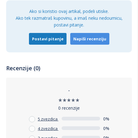
Ako si koristio ovaj artikal, podeli utiske.
Ako tek razmatraš kupovinu, a imaš neku nedoumicu,
postavi pitanje.
Postavi pitanje
Napiši recenziju
Recenzije (0)
-
0 recenzije
0%
5 zvezdica
0%
4 zvezdica
0%