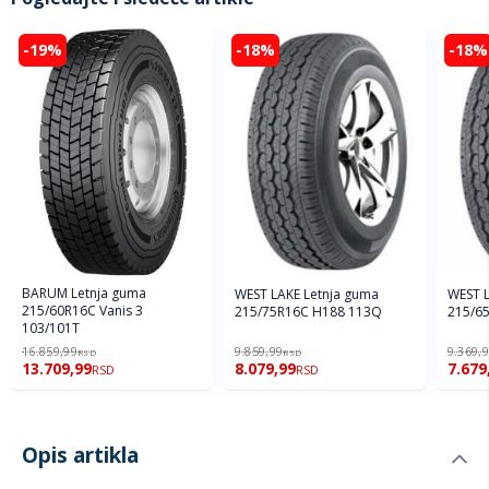
-19%
-18%
-18%
BARUM Letnja guma
WEST LAKE Letnja guma
WEST L
215/60R16C Vanis 3
215/75R16C H188 113Q
215/6
103/101T
16.859,99
9.859,99
9.369,
RSD
RSD
13.709,99
8.079,99
7.679
RSD
RSD
Opis artikla