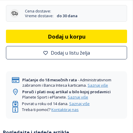
Cena dostave:
Vreme dostave:
do 30 dana
Dodaj u korpu
Dodaj u listu želja
Plaćanje do 18 mesečnih rata
- Administrativnom
zabranom i Banca Intesa karticama.
Saznaj više
Poruči i plati ovaj artikal u bilo kojoj prodavnici
Planete Sport i ePlanete.
Saznaj više
Povrat u roku od 14 dana.
Saznaj više
Treba ti pomoć?
Kontaktiraj nas
Pogledajte i sledeće artikle