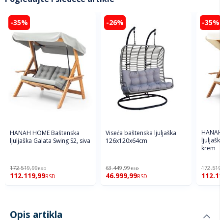
-35%
-26%
-35%
HANAH
HANAH HOME Baštenska
Viseća baštenska ljuljaška
ljuljaš
ljuljaška Galata Swing S2, siva
126x120x64cm
krem
172.519,99
63.449,99
172.51
RSD
RSD
112.119,99
46.999,99
112.1
RSD
RSD
Opis artikla