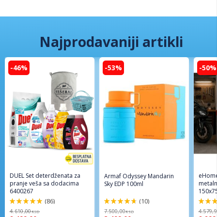
Najprodavaniji artikli
-46%
-53%
-50%
DUEL Set deterdženata za
eHome
Armaf Odyssey Mandarin
pranje veša sa dodacima
metaln
Sky EDP 100ml
6400267
150x7
(86)
(10)
98%
94%
96%
4.610,00
7.500,00
4.579,
RSD
RSD