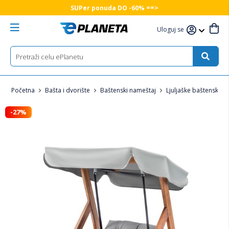
SUPer ponuda DO -60% ==>
Uloguj se
Početna
Bašta i dvorište
Baštenski nameštaj
Ljuljaške baštenske
-27%