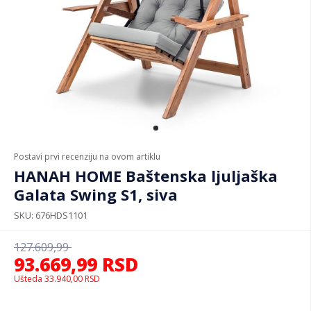
Postavi prvi recenziju na ovom artiklu
HANAH HOME Baštenska ljuljaška
Galata Swing S1, siva
SKU
676HDS1101
127.609,99
93.669,99
RSD
Ušteda
33.940,00
RSD