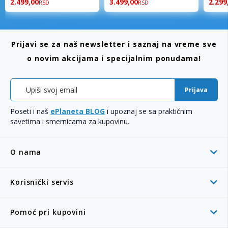
2.499,00
3.499,00
2.299
RSD
RSD
Prijavi se za naš newsletter i saznaj na vreme sve
o novim akcijama i specijalnim ponudama!
Prijava
Poseti i naš
ePlaneta BLOG
i upoznaj se sa praktičnim
savetima i smernicama za kupovinu.
O nama
Korisnički servis
Pomoć pri kupovini