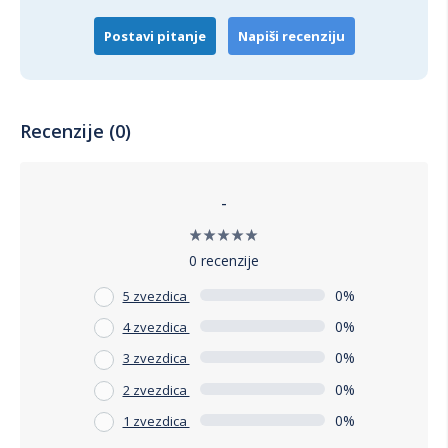
materijalima, elegantnim dizajnom i udobnošću, ova ljuljaška
će postati vaše omiljeno mesto za opuštanje na otvorenom.
Postavi pitanje
Napiši recenziju
Investirajte u kvalitet i uživajte u svakom trenutku
provedenom na svežem vazduhu.
Recenzije (0)
-
0 recenzije
0%
5 zvezdica
0%
4 zvezdica
0%
3 zvezdica
0%
2 zvezdica
0%
1 zvezdica