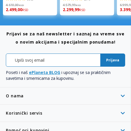
98%
96%
92%
4.610,00
4.579,99
6.999,
RSD
RSD
2.499,00
2.299,99
3.399
RSD
RSD
Prijavi se za naš newsletter i saznaj na vreme sve
o novim akcijama i specijalnim ponudama!
Prijava
Poseti i naš
ePlaneta BLOG
i upoznaj se sa praktičnim
savetima i smernicama za kupovinu.
O nama
Korisnički servis
Pomoć pri kupovini