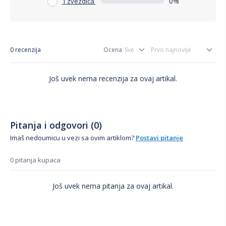
0%
1 zvezdica
0 recenzija
Ocena
Još uvek nema recenzija za ovaj artikal.
Pitanja i odgovori (0)
Imaš nedoumicu u vezi sa ovim artiklom?
Postavi pitanje
0 pitanja kupaca
Još uvek nema pitanja za ovaj artikal.