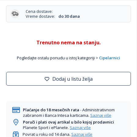
Cena dostave:
Vreme dostave:
do 30 dana
Trenutno nema na stanju.
Pogledajte ostalu ponudu u istoj kategoriji >
Cipelarnici
Dodaj u listu želja
Plaćanje do 18 mesečnih rata
- Administrativnom
zabranom i Banca Intesa karticama.
Saznaj više
Poruči i plati ovaj artikal u bilo kojoj prodavnici
Planete Sport i ePlanete.
Saznaj više
Povrat u roku od 14 dana.
Saznaj više