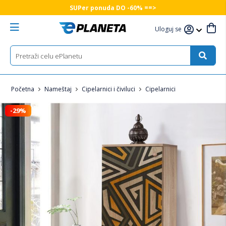
SUPer ponuda DO -60% ==>
Uloguj se
Početna
Nameštaj
Cipelarnici i čiviluci
Cipelarnici
-29%