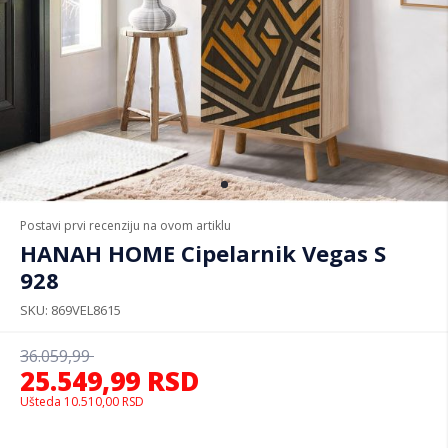
Postavi prvi recenziju na ovom artiklu
HANAH HOME Cipelarnik Vegas S
928
SKU
869VEL8615
36.059,99
25.549,99
RSD
Ušteda
10.510,00
RSD