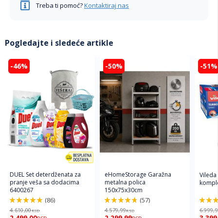
Treba ti pomoć?
Kontaktiraj nas
Pogledajte i sledeće artikle
-46%
-50%
-51%
DUEL Set deterdženata za
eHomeStorage Garažna
Vileda
pranje veša sa dodacima
metalna polica
komple
6400267
150x75x30cm
(86)
(57)
98%
96%
92%
4.610,00
4.579,99
6.999,
RSD
RSD
2.499,00
2.299,99
3.399