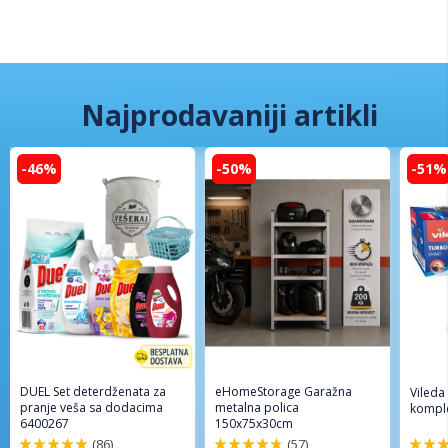
Najprodavaniji artikli
-46%
-50%
-51%
DUEL Set deterdženata za
eHomeStorage Garažna
Vileda
pranje veša sa dodacima
metalna polica
komple
6400267
150x75x30cm
(86)
(57)