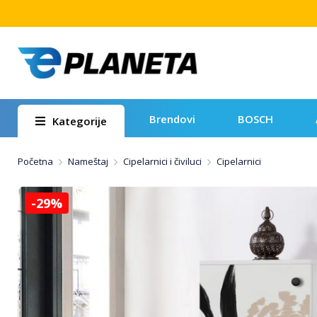
Brendovi
BOSCH
Kategorije
Početna
Nameštaj
Cipelarnici i čiviluci
Cipelarnici
-29%