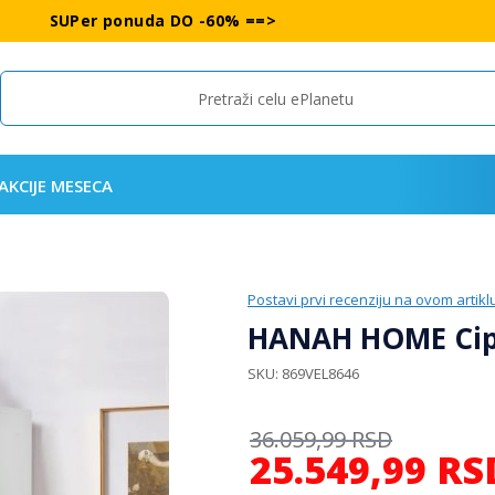
SUPer ponuda DO -60% ==>
Search
AKCIJE MESECA
Postavi prvi recenziju na ovom artikl
HANAH HOME Cipe
SKU
869VEL8646
36.059,99
RSD
25.549,99
RS