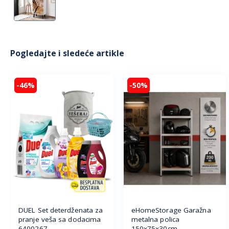
Pogledajte i sledeće artikle
-46%
-50%
DUEL Set deterdženata za
eHomeStorage Garažna
pranje veša sa dodacima
metalna polica
6400267
150x75x30cm