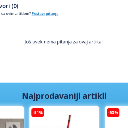
ori (0)
 sa ovim artiklom?
Postavi pitanje
Još uvek nema pitanja za ovaj artikal.
Najprodavaniji artikli
-51%
-53%