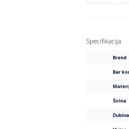
Praktične dim
Sa dimenzijama od 5
prostora za organiz
se maksimizira prost
sigurnim za svakod
Specifikacija
Detalji koji o
Više
Ovaj cipelarnik nij
brend
informacija
od punog drveta u c
njegovom izgledu. D
bar ko
jedinstvenom dizajn
materi
Zaključak
širina
HANAH HOME Cipelarn
praktičnosti. Njego
dubina
dodatkom svakom dom
pomoći da je organi