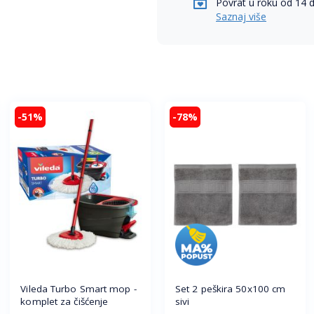
Povrat u roku od 14 
Saznaj više
-51%
-78%
Vileda Turbo Smart mop -
Set 2 peškira 50x100 cm
komplet za čišćenje
sivi