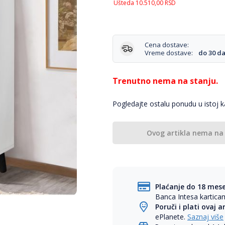
Ušteda
10.510,00
RSD
Cena dostave:
Vreme dostave:
do 30 d
Trenutno nema na stanju.
Pogledajte ostalu ponudu u istoj ka
Ovog artikla nema na
Plaćanje do 18 mes
Banca Intesa kartic
Poruči i plati ovaj a
ePlanete.
Saznaj više