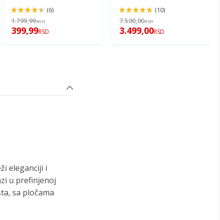
(6)
(10)
90%
94%
1.799,99
7.500,00
RSD
RSD
399,99
3.499,00
RSD
RSD
 eleganciji i
zi u prefinjenoj
rsta, sa pločama