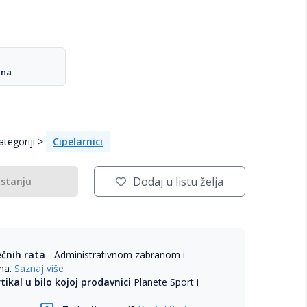
ana
tegoriji >
Cipelarnici
Dodaj u listu želja
 stanju
ečnih rata
- Administrativnom zabranom i
ama.
Saznaj više
rtikal u bilo kojoj prodavnici
Planete Sport i