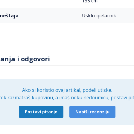
135 cm
ameštaja
Uskli cipelarnik
tanja i odgovori
Ako si koristio ovaj artikal, podeli utiske.
tek razmatraš kupovinu, a imaš neku nedoumicu, postavi pit
Postavi pitanje
Napiši recenziju