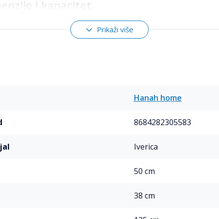
enzije i kapacitet
0 cm širine, 135 cm visine i 38 cm dubine, cipelarnik Vegas 
Prikaži više
aciju obuće. Unutrašnje pregrade omogućavaju formiranje b
or za skladištenje. Ukupna težina proizvoda je 33 kg, što ga 
nevnu upotrebu.
duševljavaju
e samo funkcionalan, već i estetski privlačan. Oblikovan je s
Hanah home
rnoj boji, premazanim UV lakom, što dodaje sofisticiranost
odatni detalji u smeđim tonovima na prednjoj strani vrata
d
8684282305583
u.
jal
Iverica
50 cm
ik Vegas SB 968 je idealan izbor za one koji traže kombinac
va izdržljiva konstrukcija, zajedno sa elegantnim dizajnom, č
38 cm
u. Bez obzira na veličinu vaše kolekcije obuće, ovaj cipel
zujete na najbolji mogući način.