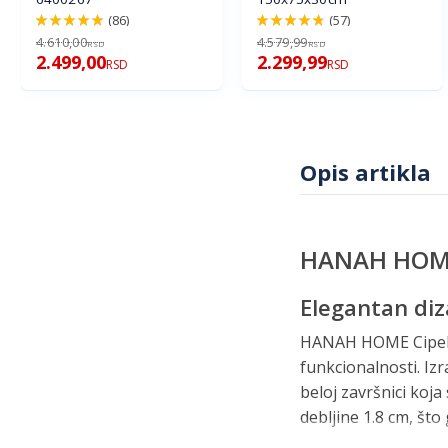
(86)
(57)
98%
96%
4.610,00
4.579,99
RSD
RSD
2.499,00
2.299,99
RSD
RSD
Opis artikla
HANAH HOME 
Elegantan diza
HANAH HOME Cipelar
funkcionalnosti. Iz
beloj završnici koja
debljine 1.8 cm, što