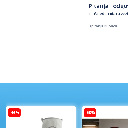
Pitanja i odgov
Imaš nedoumicu u vezi
0 pitanja kupaca
-46%
-50%