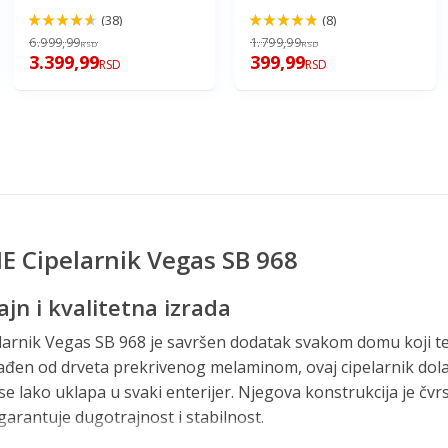
(38)
(8)
92%
96%
6.999,99
1.799,99
RSD
RSD
3.399,99
399,99
RSD
RSD
Cipelarnik Vegas SB 968
jn i kvalitetna izrada
nik Vegas SB 968 je savršen dodatak svakom domu koji teži
rađen od drveta prekrivenog melaminom, ovaj cipelarnik dola
 se lako uklapa u svaki enterijer. Njegova konstrukcija je čv
 garantuje dugotrajnost i stabilnost.