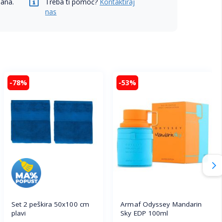
dana.
Treba ti pomoć?
Kontaktiraj
nas
-78%
-53%
Set 2 peškira 50x100 cm
Armaf Odyssey Mandarin
plavi
Sky EDP 100ml