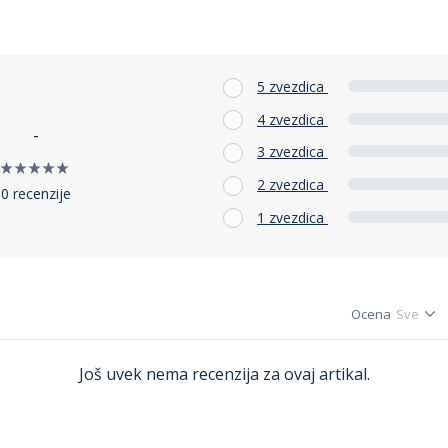
5 zvezdica
4 zvezdica
-
3 zvezdica
2 zvezdica
0 recenzije
1 zvezdica
Ocena
Još uvek nema recenzija za ovaj artikal.