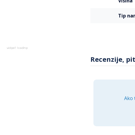
visina
tip n
Recenzije, pi
Ako 