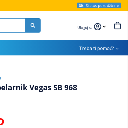
Status porudžbine
Uloguj se
Treba ti pomoć?
u
larnik Vegas SB 968
D