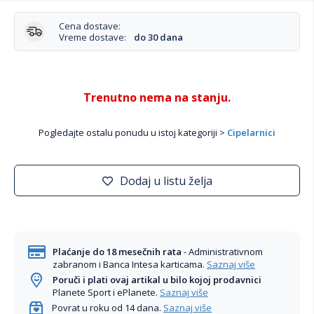
Cena dostave:
Vreme dostave:
do 30 dana
Trenutno nema na stanju.
Pogledajte ostalu ponudu u istoj kategoriji >
Cipelarnici
Dodaj u listu želja
Plaćanje do 18 mesečnih rata
- Administrativnom
zabranom i Banca Intesa karticama.
Saznaj više
Poruči i plati ovaj artikal u bilo kojoj prodavnici
Planete Sport i ePlanete.
Saznaj više
Povrat u roku od 14 dana.
Saznaj više