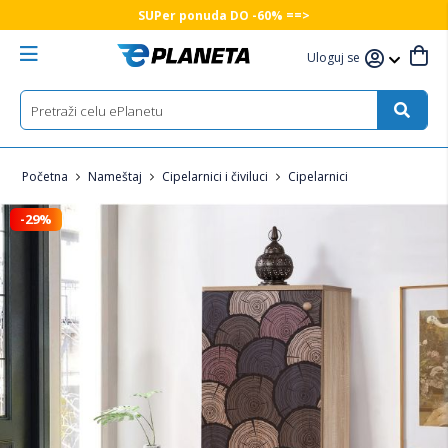
SUPer ponuda DO -60% ==>
Uloguj se
Početna
Nameštaj
Cipelarnici i čiviluci
Cipelarnici
-29%