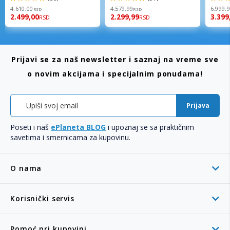
98%
96%
92%
4.610,00
4.579,99
6.999,
RSD
RSD
2.499,00
2.299,99
3.399
RSD
RSD
Prijavi se za naš newsletter i saznaj na vreme sve
o novim akcijama i specijalnim ponudama!
Prijava
Poseti i naš
ePlaneta BLOG
i upoznaj se sa praktičnim
savetima i smernicama za kupovinu.
O nama
Korisnički servis
Pomoć pri kupovini