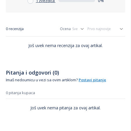
0%
1 zvezdica
0 recenzija
Ocena
Još uvek nema recenzija za ovaj artikal.
Pitanja i odgovori (0)
Imaš nedoumicu u vezi sa ovim artiklom?
Postavi pitanje
0 pitanja kupaca
Još uvek nema pitanja za ovaj artikal.