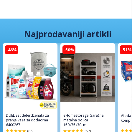
Najprodavaniji artikli
-46%
-50%
-51%
DUEL Set deterdženata za
eHomeStorage Garažna
Vileda
pranje veša sa dodacima
metalna polica
komple
6400267
150x75x30cm
(86)
(57)