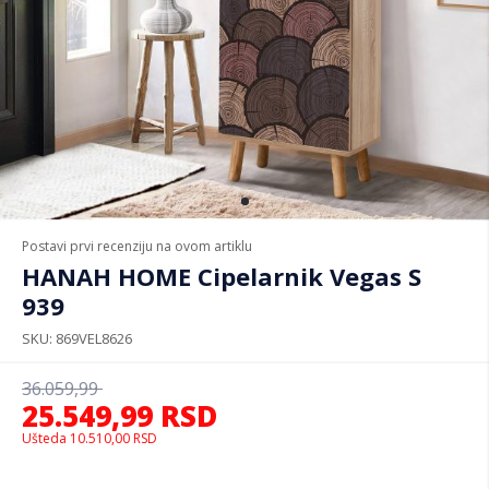
Postavi prvi recenziju na ovom artiklu
HANAH HOME Cipelarnik Vegas S
939
SKU
869VEL8626
36.059,99
25.549,99
RSD
Ušteda
10.510,00
RSD