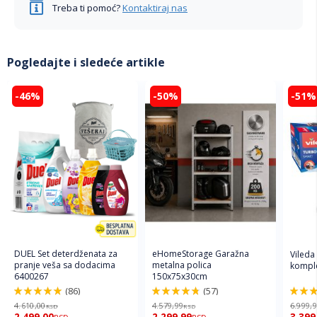
Treba ti pomoć?
Kontaktiraj nas
Pogledajte i sledeće artikle
-46%
-50%
-51%
DUEL Set deterdženata za
eHomeStorage Garažna
Vileda
pranje veša sa dodacima
metalna polica
komple
6400267
150x75x30cm
(86)
(57)
98%
96%
92%
4.610,00
4.579,99
6.999,
RSD
RSD
2.499,00
2.299,99
3.399