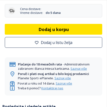
Cena dostave:
Vreme dostave:
do 5 dana
Dodaj u korpu
Dodaj u listu želja
Plaćanje do 18 mesečnih rata
- Administrativnom
zabranom i Banca Intesa karticama.
Saznaj više
Poruči i plati ovaj artikal u bilo kojoj prodavnici
Planete Sport i ePlanete.
Saznaj više
Povrat u roku od 14 dana.
Saznaj više
Treba ti pomoć?
Kontaktiraj nas
Pogledajte i sledeće artikle