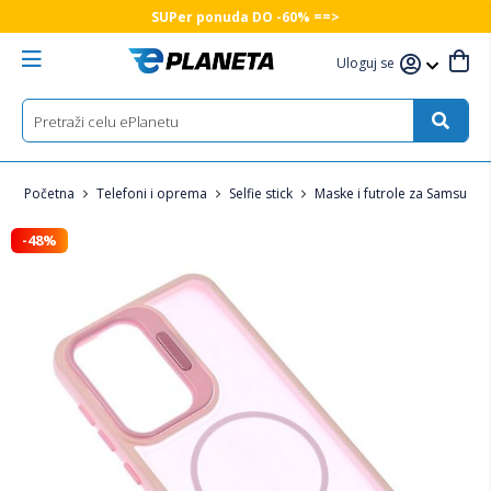
SUPer ponuda DO -60% ==>
Uloguj se
Početna
Telefoni i oprema
Selfie stick
Maske i futrole za Samsung 
-48%