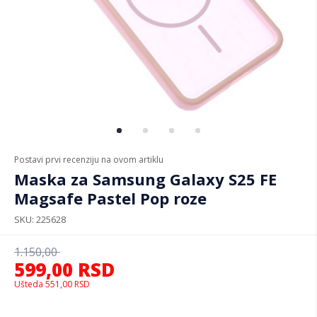
Postavi prvi recenziju na ovom artiklu
Maska za Samsung Galaxy S25 FE
Magsafe Pastel Pop roze
SKU
225628
1.150,00
599,00
RSD
Ušteda
551,00
RSD