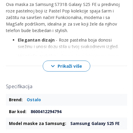
Ova maska za Samsung S731B Galaxy S25 FE u predivnoj
roze pastelnoj boji iz Pastel Pop kolekcije spaja šarm i
zaštitu na savršen način! Funkcionalna, moderna i sa
MagSafe podrškom, idealna je za sve koji žele da njihov
telefon bude bezbedan i stylish.
Elegantan dizajn
- Roze pastelna boja donosi
svežinu i unosi dozu stila u tvoj svakodnevni izgled.
MagSafe podrška
- Omogućava lako postavljanje
dodataka i bežično punjenje bez skidanja maske.
Prikaži više
Kvalitetna zaštita
- Štiti telefon od ogrebotina,
udaraca i svakodnevnih nezgoda.
Specifikacija
- Savršeno se uklapa uz oblik telefona, sa lako
dostupnim dugmadima i portovima.
Više
Ostalo
informacija
Otporan materijal
- Izdržljiva konstrukcija koja
čuva telefon dugoročno.
8600412294794
Samsung Galaxy S25 FE
Napomena o kompatibilnosti:
Kompatibilna isključivo
sa Samsung S731B Galaxy S25 FE.