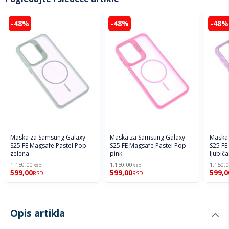
-48%
-48%
-48%
Maska za Samsung Galaxy
Maska za Samsung Galaxy
Maska 
S25 FE Magsafe Pastel Pop
S25 FE Magsafe Pastel Pop
S25 FE
zelena
pink
ljubiča
1.150,00
1.150,00
1.150,
RSD
RSD
599,00
599,00
599,0
RSD
RSD
Opis artikla