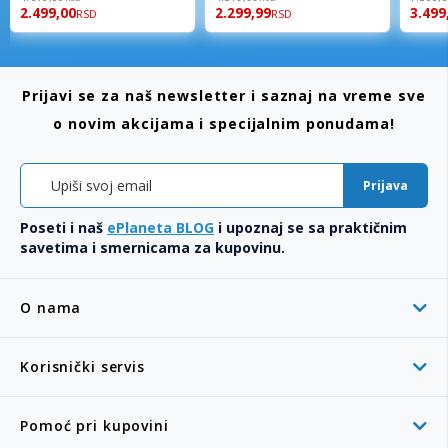
2.499,00
2.299,99
3.499
RSD
RSD
Prijavi se za naš newsletter i saznaj na vreme sve
o novim akcijama i specijalnim ponudama!
Prijava
Poseti i naš
ePlaneta BLOG
i upoznaj se sa praktičnim
savetima i smernicama za kupovinu.
O nama
Korisnički servis
Pomoć pri kupovini