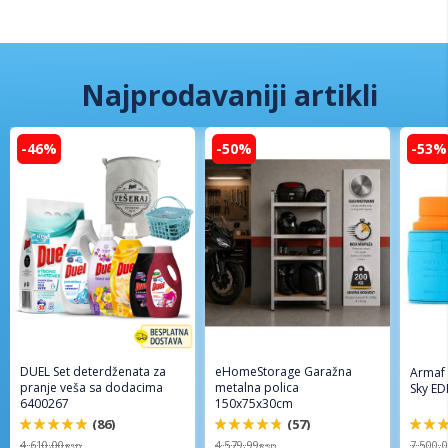
Najprodavaniji artikli
-46%
-50%
-53%
DUEL Set deterdženata za
eHomeStorage Garažna
Armaf
pranje veša sa dodacima
metalna polica
Sky ED
6400267
150x75x30cm
(86)
(57)
98%
96%
94%
4.610,00
4.579,99
7.500,
RSD
RSD