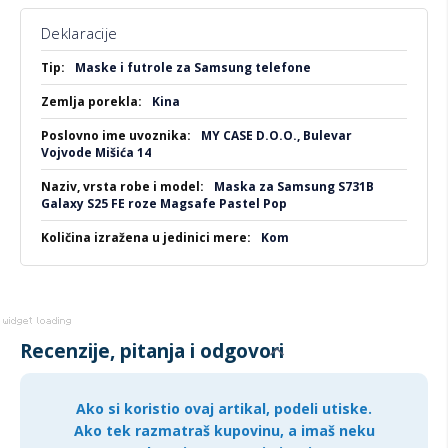
Idealna za:
Deklaracije
Ljubitelje pastelnih tonova i nežnog stila
Više
Maske i futrole za Samsung telefone
informacija
Sve koji traže pouzdanu zaštitu uz dozu šarma
Kina
Korisnike MagSafe dodataka i bežičnog punjenja
MY CASE D.O.O., Bulevar
Vojvode Mišića 14
Maska za Samsung S731B
Galaxy S25 FE roze Magsafe Pastel Pop
Kom
Recenzije, pitanja i odgovori
Ako si koristio ovaj artikal, podeli utiske.
Ako tek razmatraš kupovinu, a imaš neku