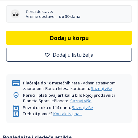
Cena dostave:
Vreme dostave:
do 30 dana
Dodaj u korpu
Dodaj u listu želja
Plaćanje do 18 mesečnih rata
- Administrativnom
zabranom i Banca Intesa karticama.
Saznaj više
Poruči i plati ovaj artikal u bilo kojoj prodavnici
Planete Sport i ePlanete.
Saznaj više
Povrat u roku od 14 dana.
Saznaj više
Treba ti pomoć?
Kontaktiraj nas
Pogledajte i sledeće artikle