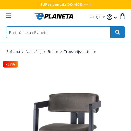
SUPer ponuda DO -60% ==>
Uloguj se
Početna
Nameštaj
Stolice
Trpezarijske stolice
-37%