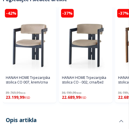
-42%
-37%
-37%
HANAH HOME Trpezarijska
HANAH HOME Trpezarijska
HANAH HOME Trpezari
stolica CO 007, krem/crna
stolica CO - 002, crna/bež
stolic
39.769,99
36.199,99
36.199
RSD
RSD
23.199,99
22.689,99
22.68
RSD
RSD
Opis artikla