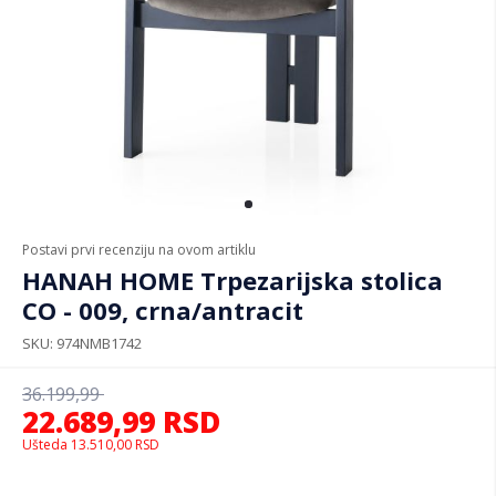
Postavi prvi recenziju na ovom artiklu
HANAH HOME Trpezarijska stolica
CO - 009, crna/antracit
SKU
974NMB1742
36.199,99
22.689,99
RSD
Ušteda
13.510,00
RSD