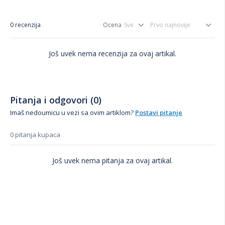
0 recenzija
Ocena
Još uvek nema recenzija za ovaj artikal.
Pitanja i odgovori (0)
Imaš nedoumicu u vezi sa ovim artiklom?
Postavi pitanje
0 pitanja kupaca
Još uvek nema pitanja za ovaj artikal.