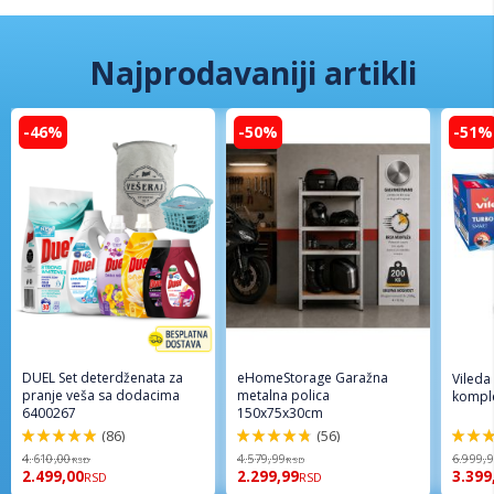
Najprodavaniji artikli
-46%
-50%
-51%
DUEL Set deterdženata za
eHomeStorage Garažna
Vileda
pranje veša sa dodacima
metalna polica
komple
6400267
150x75x30cm
(86)
(56)
98%
96%
92%
4.610,00
4.579,99
6.999,
RSD
RSD
2.499,00
2.299,99
3.399
RSD
RSD