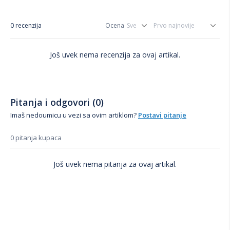
0 recenzija
Ocena
Još uvek nema recenzija za ovaj artikal.
Pitanja i odgovori (0)
Imaš nedoumicu u vezi sa ovim artiklom?
Postavi pitanje
0 pitanja kupaca
Još uvek nema pitanja za ovaj artikal.