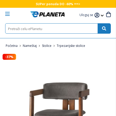
SUPer ponuda DO -60% ==>
Uloguj se
Početna
Nameštaj
Stolice
Trpezarijske stolice
-37%