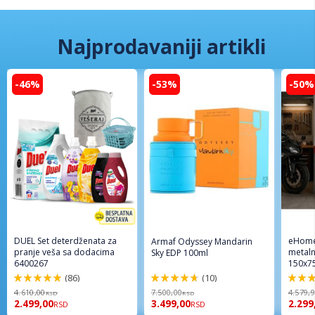
Najprodavaniji artikli
-46%
-53%
-50%
DUEL Set deterdženata za
eHome
Armaf Odyssey Mandarin
pranje veša sa dodacima
metaln
Sky EDP 100ml
6400267
150x7
(86)
(10)
98%
94%
96%
4.610,00
7.500,00
4.579,
RSD
RSD
2.499,00
3.499,00
2.299
RSD
RSD