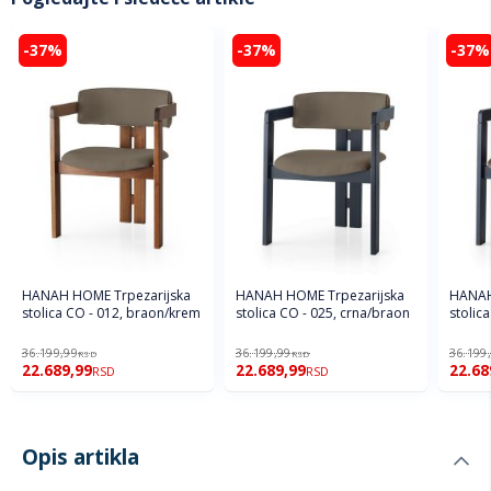
-37%
-37%
-37%
HANAH HOME Trpezarijska
HANAH HOME Trpezarijska
HANAH HOME Trpezari
stolica CO - 012, braon/krem
stolica CO - 025, crna/braon
stolic
36.199,99
36.199,99
36.199
RSD
RSD
22.689,99
22.689,99
22.68
RSD
RSD
Opis artikla