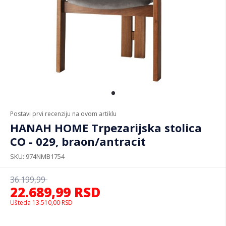
Postavi prvi recenziju na ovom artiklu
HANAH HOME Trpezarijska stolica
CO - 029, braon/antracit
SKU
974NMB1754
36.199,99
22.689,99
RSD
Ušteda
13.510,00
RSD