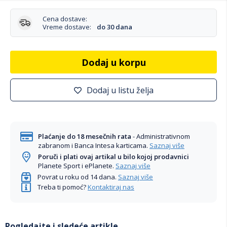
Cena dostave:
Vreme dostave:
do 30 dana
Dodaj u korpu
Dodaj u listu želja
Plaćanje do 18 mesečnih rata
- Administrativnom
zabranom i Banca Intesa karticama.
Saznaj više
Poruči i plati ovaj artikal u bilo kojoj prodavnici
Planete Sport i ePlanete.
Saznaj više
Povrat u roku od 14 dana.
Saznaj više
Treba ti pomoć?
Kontaktiraj nas
Pogledajte i sledeće artikle