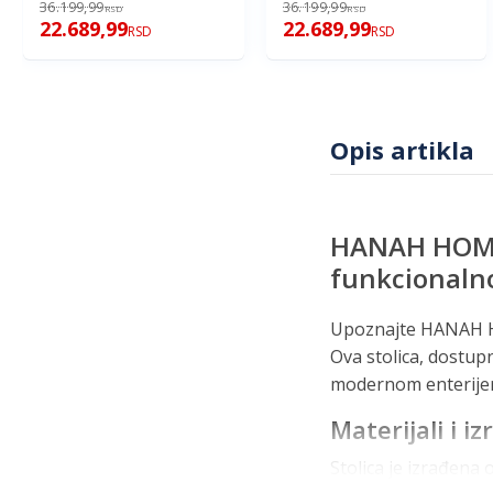
36.199,99
36.199,99
RSD
RSD
22.689,99
22.689,99
RSD
RSD
Opis artikla
HANAH HOME T
funkcionaln
Upoznajte HANAH HOM
Ova stolica, dostupn
modernom enterijer
Materijali i iz
Stolica je izrađena