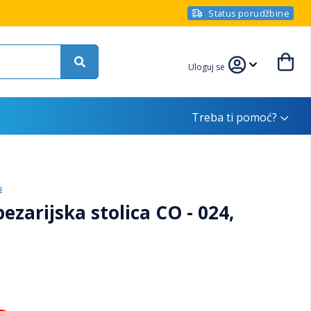
Status porudžbine
Uloguj se
Treba ti pomoć?
u
arijska stolica CO - 024,