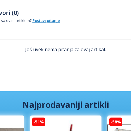
ori (0)
 sa ovim artiklom?
Postavi pitanje
Još uvek nema pitanja za ovaj artikal.
Najprodavaniji artikli
-51%
-58%