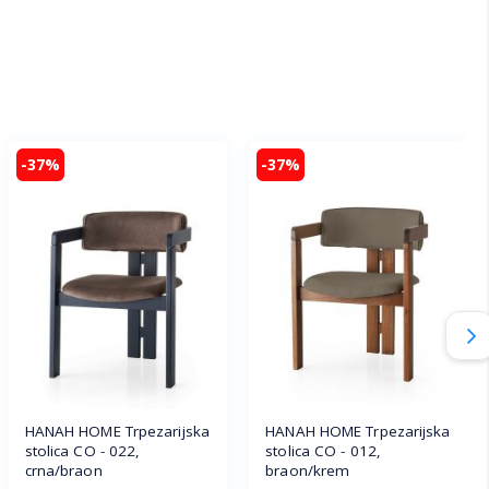
-37%
-37%
HANAH HOME Trpezarijska
HANAH HOME Trpezarijska
stolica CO - 022,
stolica CO - 012,
crna/braon
braon/krem