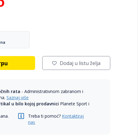
D
ana
rpu
Dodaj u listu želja
ečnih rata
- Administrativnom zabranom i
ama.
Saznaj više
rtikal u bilo kojoj prodavnici
Planete Sport i
dana.
Treba ti pomoć?
Kontaktiraj
nas