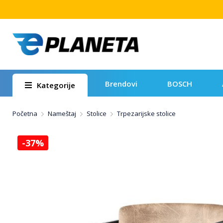
Brendovi
BOSCH
Kategorije
Početna
Nameštaj
Stolice
Trpezarijske stolice
-37%