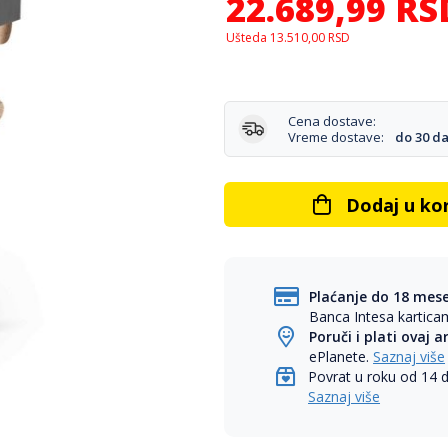
22.689,99
RS
Ušteda
13.510,00
RSD
Cena dostave:
Vreme dostave:
do 30 d
Dodaj u ko
Plaćanje do 18 mes
Banca Intesa kartic
Poruči i plati ovaj a
ePlanete.
Saznaj više
Povrat u roku od 14 
Saznaj više