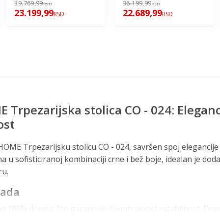
39.769,99
36.199,99
RSD
RSD
23.199,99
22.689,99
RSD
RSD
rpezarijska stolica CO - 024: Eleganci
ost
E Trpezarijsku stolicu CO - 024, savršen spoj elegancije i
a u sofisticiranoj kombinaciji crne i bež boje, idealan je do
u.
rada
 od 100% drveta, što garantuje dugotrajnost i stabilnost. Dr