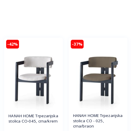
-42%
-37%
HANAH HOME Trpezarijska
HANAH HOME Trpezarijska
stolica CO - 025,
stolica CO-045, crna/krem
crna/braon