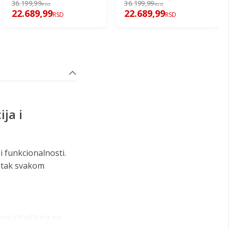
36.199,99
36.199,99
RSD
RSD
22.689,99
22.689,99
RSD
RSD
ja i
 funkcionalnosti.
datak svakom
vena struktura ne