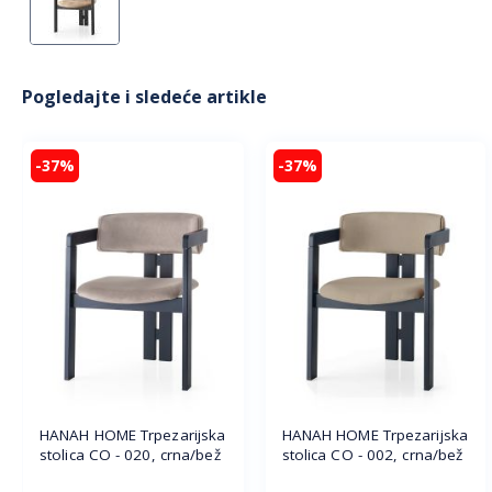
Pogledajte i sledeće artikle
-37%
-37%
HANAH HOME Trpezarijska
HANAH HOME Trpezarijska
stolica CO - 020, crna/bež
stolica CO - 002, crna/bež