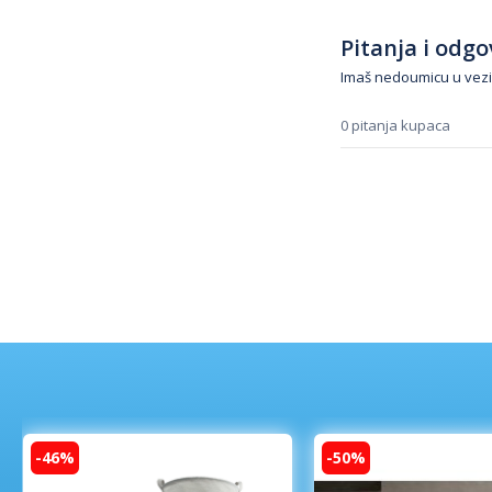
Pitanja i odgov
Imaš nedoumicu u vezi
0 pitanja kupaca
-46%
-50%