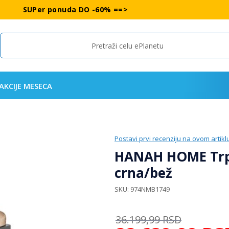
SUPer ponuda DO -60% ==>
Search
AKCIJE MESECA
Postavi prvi recenziju na ovom artikl
HANAH HOME Trpez
crna/bež
SKU
974NMB1749
36.199,99
RSD