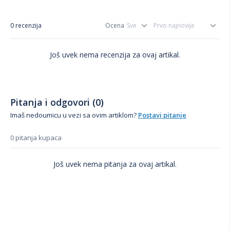
0 recenzija
Ocena
Još uvek nema recenzija za ovaj artikal.
Pitanja i odgovori (0)
Imaš nedoumicu u vezi sa ovim artiklom?
Postavi pitanje
0 pitanja kupaca
Još uvek nema pitanja za ovaj artikal.