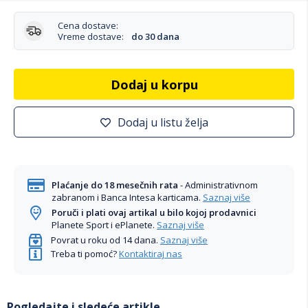
Cena dostave:
Vreme dostave:
do 30 dana
Dodaj u korpu
Dodaj u listu želja
Plaćanje do 18 mesečnih rata
- Administrativnom
zabranom i Banca Intesa karticama.
Saznaj više
Poruči i plati ovaj artikal u bilo kojoj prodavnici
Planete Sport i ePlanete.
Saznaj više
Povrat u roku od 14 dana.
Saznaj više
Treba ti pomoć?
Kontaktiraj nas
Pogledajte i sledeće artikle