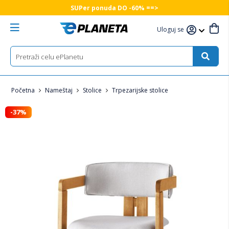
SUPer ponuda DO -60% ==>
Uloguj se
Početna
Nameštaj
Stolice
Trpezarijske stolice
-37%