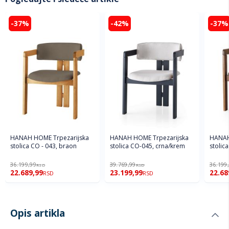
-37%
-42%
-37%
HANAH HOME Trpezarijska
HANAH HOME Trpezarijska
HANAH HOME Trpezari
stolica CO - 043, braon
stolica CO-045, crna/krem
stolic
36.199,99
39.769,99
36.199
RSD
RSD
22.689,99
23.199,99
22.68
RSD
RSD
Opis artikla