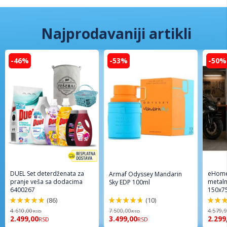
Najprodavaniji artikli
-46%
-53%
-50%
DUEL Set deterdženata za
eHome
Armaf Odyssey Mandarin
pranje veša sa dodacima
metaln
Sky EDP 100ml
6400267
150x7
(86)
(10)
98%
94%
96%
4.610,00
7.500,00
4.579,
RSD
RSD
2.499,00
3.499,00
2.299
RSD
RSD