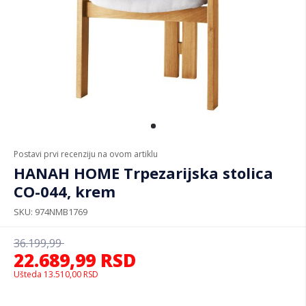
Postavi prvi recenziju na ovom artiklu
HANAH HOME Trpezarijska stolica
CO-044, krem
SKU
974NMB1769
36.199,99
22.689,99
RSD
Ušteda
13.510,00
RSD